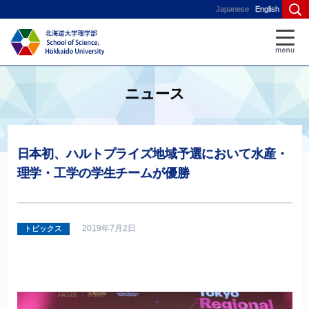
Japanese
English
ニュース
日本初、
ハルトプライズ
地域予選において
水産
・
理学
・
工学の
学生
チーム
が
優勝
2019年7月2日
トピックス