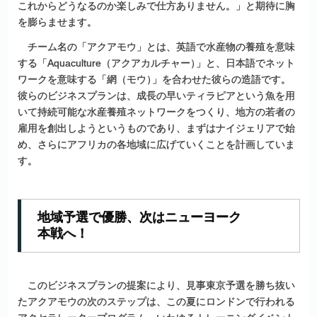
これからどうなるのか楽しみで仕方ありません。」と期待に胸
を膨らませます。
チーム名の「アクアモウ」とは、英語で水産物の養殖を意味
する「Aquaculture（アクアカルチャー
）
」と、日本語でネット
ワークを意味する「網（モウ
）
」を合わせた彼らの造語です。
彼らのビジネスプランは、成長の早いティラピアという魚を用
いて持続可能な水産養殖ネットワークをつくり、地方の若者の
雇用を創出しようというものであり、まずはナイジェリアで始
め、さらにアフリカの各地域に広げていくことを計画していま
す。
地域予選で
優勝、
次は
ニューヨーク
本戦へ！
このビジネスプランの提案により、見事東京予選を勝ち抜い
たアクアモウの次のステップは、この夏にロンドンで行われる