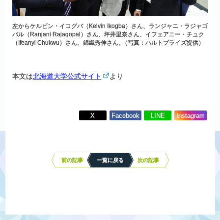
左からケルビン・イコグバ（Kelvin Ikogba）さん、ランジャニ・ラジャゴ
パル（Ranjani Rajagopal）さん、坪井里奈さん、イフェアニー・チュク
（Ifeanyi Chukwu）さん、錦織秀伸さん
。
（写真：ハルトプライズ提供）
本文は
北海道大学公式サイト
より
X
Facebook
LINE
Instagram
投
稿
ナ
前の記事
一覧に戻る
次の記事
ビ
ゲ
ー
シ
ョ
ン