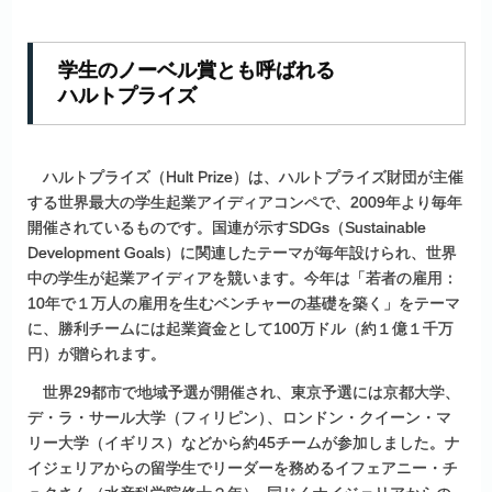
学生の
ノーベル
賞とも
呼ばれる
ハルトプライズ
ハルトプライズ（Hult Prize）は、ハルトプライズ財団が主催
する世界最大の学生起業アイディアコンペで、2009年より毎年
開催されているものです。国連が示すSDGs（Sustainable
Development Goals）に関連したテーマが毎年設けられ、世界
中の学生が起業アイディアを競います。今年は「若者の雇用：
10年で１万人の雇用を生むベンチャーの基礎を築く」をテーマ
に、勝利チームには起業資金として100万ドル（約１億１千万
円）が贈られます。
世界29都市で地域予選が開催され、東京予選には京都大学、
デ・ラ・サール大学（フィリピン
）
、ロンドン・クイーン・マ
リー大学（イギリス）などから約45チームが参加しました。ナ
イジェリアからの留学生でリーダーを務めるイフェアニー・チ