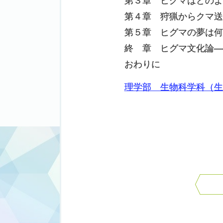
第３章 ヒグマはどのよ
第４章 狩猟からクマ送
第５章 ヒグマの夢は何
終 章 ヒグマ文化論―
おわりに
理学部 生物科学科（生
投
稿
ナ
ビ
ゲ
ー
シ