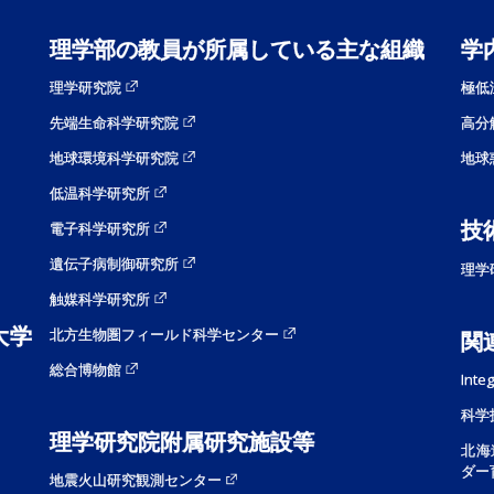
理学部の教員が所属している主な組織
学
理学研究院
極低
先端生命科学研究院
高分
地球環境科学研究院
地球
低温科学研究所
技
電子科学研究所
遺伝子病制御研究所
理学
触媒科学研究所
大学
北方生物圏フィールド科学センター
関
総合博物館
Inte
科学
理学研究院附属研究施設等
北海
ダー
地震火山研究観測センター