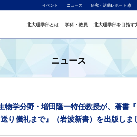
イベント
ニュース
研究・活動レポート 彩
北大理学部とは
学科・教員
北大理学部を目指す
ニュース
生物学分野
・
増田隆一特任教授が、
著書
『
マ
送り
儀礼まで』
（岩波新書）を
出版しま