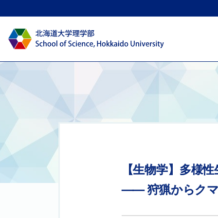
【生物学】
多様性
――
狩猟から
ク