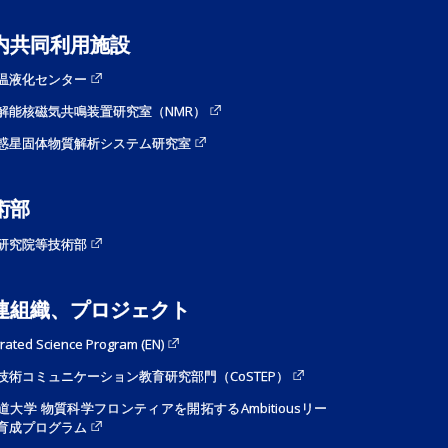
内共同利用施設
温液化センター
解能核磁気共鳴装置研究室（NMR）
惑星固体物質解析システム研究室
術部
研究院等技術部
連組織、プロジェクト
grated Science Program (EN)
技術コミュニケーション教育研究部門（CoSTEP）
道大学 物質科学フロンティアを開拓するAmbitiousリー
育成プログラム