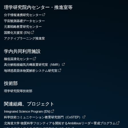
理学研究院内センター・推進室等
分子情報連携研究センター
宇宙観測基礎データセンター
元素戦略教育研究センター
国際化支援室 (EN)
アクティブラーニング推進室
学内共同利用施設
極低温液化センター
高分解能核磁気共鳴装置研究室（NMR）
地球惑星固体物質解析システム研究室
技術部
理学研究院等技術部
関連組織、プロジェクト
Integrated Science Program (EN)
科学技術コミュニケーション教育研究部門（CoSTEP）
北海道大学 物質科学フロンティアを開拓するAmbitiousリーダー育成プログラム