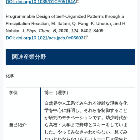
DOI: doi.org/10.1039/D1CP05184A
Programmable Design of Self-Organized Patterns through a
Precipitation Reaction, M. Itatani, Q. Fang, K. Unoura, and H.
Nabika,
J. Phys. Chem. B
,
2020
,
124
, 8402–8409.
DOI: doi.org/10.1021/acs.jpcb.0c05603
関連産業分野
化学
学位
博士（理学）
自然界や人工系でみられる複雑な現象を化
学を中心に解明し、それらを制御すること
が研究のモチベーションです。幼少時代か
自己紹介
ら高校・大学まで野球とスキーをしていま
した。やってみなきゃわからない、見てみ
ないとわからないをモットーに日々学生と