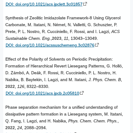
DOI: doi.org/10.1021/acs.jpclett.3c01857
Synthesis of Zeolitic Imidazolate Framework-8 Using Glycerol
Carbonate, M. Itatani, N. Német, N. Valletti, G. Schuszter, P.
Prete, P. L. Nostro, R. Cucciniello, F. Rossi, and I. Lagzi,
ACS
Sustainable Chem. Eng.
,
2023
,
11
, 13043–13049.
DOI: doi.org/10.1021/acssuschemeng.3c02876
Effect of the Polarity of Solvents on Periodic Precipitation:
Formation of Hierarchical Revert Liesegang Patterns, G. Holló,
D. Zámbó, A. Deák, F. Rossi, R. Cucciniello, P. L. Nostro, H.
Nabika, B. Baytekin, I. Lagzi, and M. Itatani,
J. Phys. Chem. B
,
2022
,
126
, 8322–8330.
DOI: doi.org/10.1021/acs.jpcb.2c05810
Phase separation mechanism for a unified understanding of
dissipative pattern formation in a Liesegang system, M. Itatani,
Q. Fang, I. Lagzi, and H. Nabika,
Phys. Chem. Chem. Phys.
,
2022
,
24
, 2088–2094.