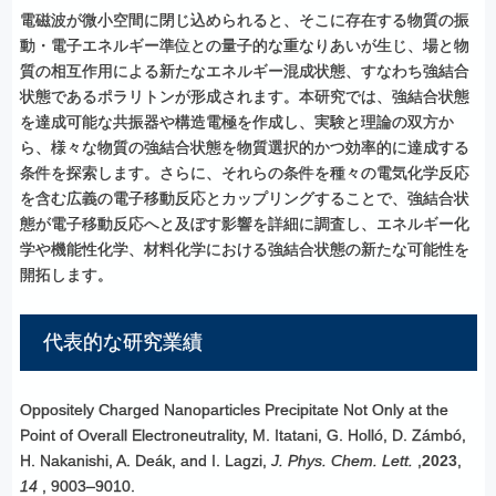
電磁波が微小空間に閉じ込められると、そこに存在する物質の振
動・電子エネルギー準位との量子的な重なりあいが生じ、場と物
質の相互作用による新たなエネルギー混成状態、すなわち強結合
状態であるポラリトンが形成されます。本研究では、強結合状態
を達成可能な共振器や構造電極を作成し、実験と理論の双方か
ら、様々な物質の強結合状態を物質選択的かつ効率的に達成する
条件を探索します。さらに、それらの条件を種々の電気化学反応
を含む広義の電子移動反応とカップリングすることで、強結合状
態が電子移動反応へと及ぼす影響を詳細に調査し、エネルギー化
学や機能性化学、材料化学における強結合状態の新たな可能性を
開拓します。
代表的な
研究業績
Oppositely Charged Nanoparticles Precipitate Not Only at the
Point of Overall Electroneutrality, M. Itatani, G. Holló, D. Zámbó,
H. Nakanishi, A. Deák, and I. Lagzi,
J. Phys. Chem. Lett.
,
2023
,
14
, 9003–9010.