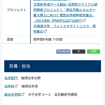
文部科学省データ創出･活用型マテリアル研
プロジェクト
究開発プロジェクト「再生可能エネルギー
最大導入に向けた電気化学材料研究拠点
」
（DX-GEM, JPMXP1122712807)
北海道大学　フォトエキサイトニクス　研
究拠点
居室
理学部6号館 7-09室
Facebook
X
LINE
所属・担当
化学部門
物理化学分野
化学科
物理化学系
総合化学院
分子化学コース 反応解析学講座