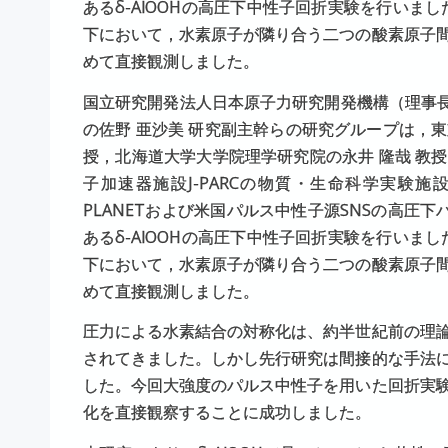
あるδ-AlOOHの高圧下中性子回折実験を行いまし
下において，水素原子が隣り合う二つの酸素原子
めて直接観測しました。
国立研究開発法人日本原子力研究開発機構（理事長
の佐野 亜沙美 研究副主幹らの研究グループは，東
授，北海道大学大学院理学研究院の永井 隆哉 教
子加速器施設J-PARCの物質・生命科学実験
PLANETおよび米国パルス中性子源SNSの高圧
あるδ-AlOOHの高圧下中性子回折実験を行いまし
下において，水素原子が隣り合う二つの酸素原子
めて直接観測しました。
圧力による水素結合の対称化は、約半世紀前の理
されてきました。しかし先行研究は間接的な手法
した。今回大強度のパルス中性子を用いた回折実
化を直接観察することに成功しました。