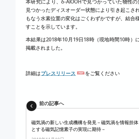
本研究により、δ-AlOOHで見つかっていた物
見つかったディスオーダー状態により引き起こさ
もなう水素位置の変化はごくわずかですが、結合
すことを示しています。
本結果は2018年10月19日18時（現地時間10時
掲載されました。
詳細は
プレスリリース
をご覧ください
前の記事へ
磁気渦の
新しい
生成機構を
発見
－
磁気渦を
情報担体
とする
磁気記憶素子の
実現に
期待
－