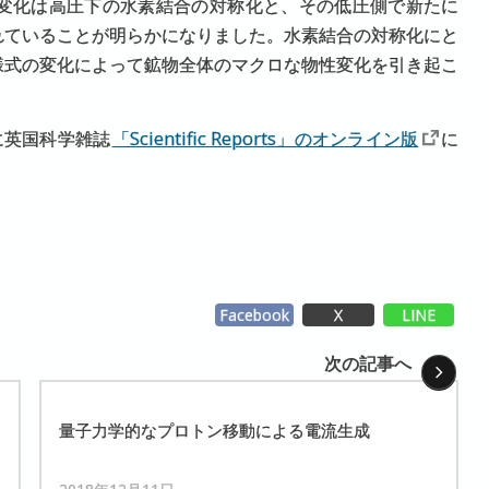
性の変化は高圧下の水素結合の対称化と、その低圧側で新たに
れていることが明らかになりました。水素結合の対称化にと
様式の変化によって鉱物全体のマクロな物性変化を引き起こ
）に英国科学雑誌
「Scientific Reports」のオンライン版
に
Facebook
X
LINE
次の記事へ
量子力学的な
プロトン
移動による
電流生成