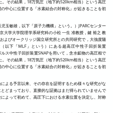
た。その結果，18万気圧（地下約520km相当）という高圧
間の中心に位置する「水素結合の対称化」が起きることを初
児玉敏雄，以下「原子力機構」という。）JPARCセンター
京大学大学院理学系研究科の小松 一生 准教授，鍵 裕之 教
授およびオークリッジ国立研究所との共同研究で，大強度陽
施設（以下「MLF」という）にある超高圧中性子回折装置
下パルス中性子回折装置SNAPを用いて，含水鉱物の高圧相で
た。その結果，18万気圧（地下約520km相当）という高圧
間の中心に位置する「水素結合の対称化」が起きることを初
論による予言以来、その存在を証明するため様々な研究がな
にとどまっており、直接的な証拠はまだ得られていませんで
験によって初めて、高圧下における水素位置を決定し、対称