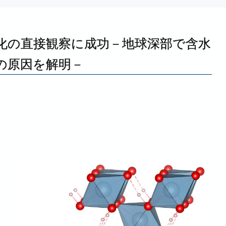
化の
直接観察に
成功
－
地球深部で
含水
の
原因を
解明
－