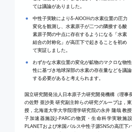
ては議論がありました。
中性子実験によりδ-AlOOHの水素位置の圧力
変化を観測し、水素原子が二つの隣接する酸
素原子間の中点に存在するようになる「水素
結合の対称化」が高圧下で起きることを初め
て実証しました。
わずかな水素位置の変化が鉱物のマクロな物性
性に基づき地球深部の水素の存在量などを議論
する必要があると考えられます。
国立研究開発法人日本原子力研究開発機構（理事長
の佐野 亜沙美 研究副主幹らの研究グループは，東
授，北海道大学大学院理学研究院の永井 隆哉 教
子加速器施設J-PARCの物質・生命科学実験
PLANETおよび米国パルス中性子源SNSの高圧