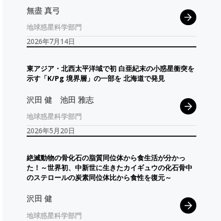
無盡 真弓
地球惑星科学部門
2026年7月14日
東
アジア
・
北西太平洋域で
初
白亜紀末の
小惑星衝突を
示す
「K/Pg
境界層」
の
一部を
北海道で
発見
沢田 健
池田 雅志
地球惑星科学部門
2026年5月20日
絶滅動物の
骨化石の
脂質同位体から
食生活が
分かっ
た！
～
世界初、
中新世に
生きた
カイギュウ
の
化石骨中
の
ステロール
の
炭素同位体比から
食性を
復元
～
沢田 健
地球惑星科学部門