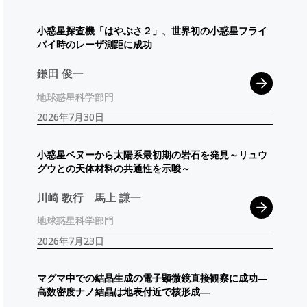
小惑星探査機
「はやぶさ
２」、
世界初の
小惑星
フライ
バイ
時の
レーザ
測距に
成功
鎌田 俊一
地球惑星科学部門
2026年7月30日
小惑星
ベヌー
から
太陽系最初期の
岩石を
発見
～
リュウ
グウ
との
天体材料の
共通性を
示唆
～
川崎 教行
馬上 謙一
地球惑星科学部門
2026年7月23日
マグマ
中での
結晶生成の
電子顕微鏡直接観察に
成功
―
高数密度
ナノ
結晶は
地表付近で
核形成
―