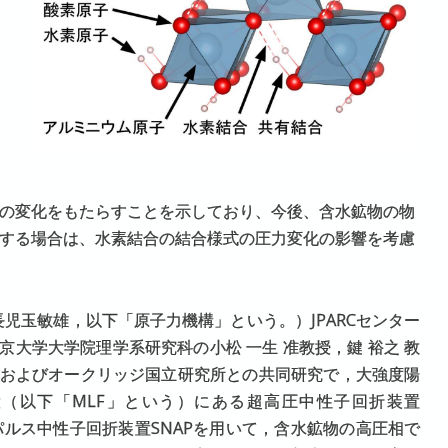
の変化をもたらすことを示しており、今後、含水鉱物の物
する場合は、水素結合の結合様式の圧力変化の影響を考慮
児玉敏雄，以下「原子力機構」という。）JPARCセンター
京大学大学院理学系研究科の小松 一生 准教授，鍵 裕之 教
授およびオークリッジ国立研究所との共同研究で，大強度陽
施設（以下「MLF」という）にある超高圧中性子回折装置
下パルス中性子回折装置SNAPを用いて，含水鉱物の高圧相で