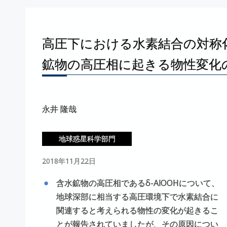
高圧下における
水素結合の
対称
鉱物の
高圧相に
起きる
物性変化
永井 隆哉
地球惑星科学部門
2018年11月22日
含水鉱物の高圧相であるδ-AlOOHについて、
地球深部に相当する高圧環境下で水素結合に
関連すると考えられる物性の変化が起きるこ
とが報告されていましたが、その原因につい