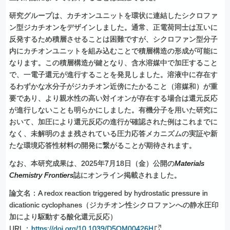
研究グループは、カチオンユニットを環状に連結したシクロファ
ン型ジカチオンをデザインしました。通常、正電荷同士は互いに
反発するため積層させることは困難ですが、シクロファン型分子
内にカチオンユニットを組み込むことで積層構造の形成が可能に
なります。この積層構造が鍵となり、含水溶媒中で加圧すること
で、一電子還元が進行することを発見しました。溶液中に存在す
るわずかな水分子がジカチオン近傍にたかること（溶媒和）が重
要であり、より親水性の高い対イオンが存在する場合は還元反応
が進行しないことも明らかにしました。有機分子を用いた研究に
おいて、加圧により還元反応の進行が確認された例はこれまでに
なく、未解明のまま残されている圧力応答メカニズムの実証や新
たな環境応答性材料の開発に繋がることが期待されます。
なお、本研究成果は、2025年7月18日（金）公開の
Materials
Chemistry Frontiers
誌にオンライン掲載されました。
論文名：A redox reaction triggered by hydrostatic pressure in
dicationic cyclophanes（ジカチオン性シクロファンへの静水圧印
加により駆動する酸化還元反応）
URL：
https://doi.org/10.1039/D5QM00426H