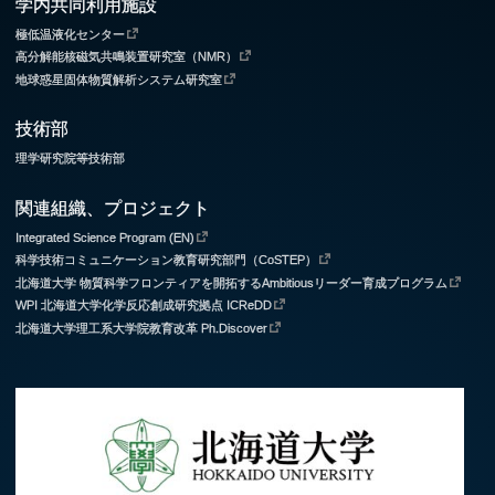
学内共同利用施設
極低温液化センター
高分解能核磁気共鳴装置研究室（NMR）
地球惑星固体物質解析システム研究室
技術部
理学研究院等技術部
関連組織、プロジェクト
Integrated Science Program (EN)
科学技術コミュニケーション教育研究部門（CoSTEP）
北海道大学 物質科学フロンティアを開拓するAmbitiousリーダー育成プログラム
WPI 北海道大学化学反応創成研究拠点 ICReDD
北海道大学理工系大学院教育改革 Ph.Discover