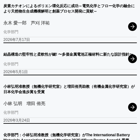
炭素
カチオン
による
ポリエン
環化反応に
成功
～
電気化学と
フロー
化学の
融合に
より
天然物生合成機構解明と
創薬
プロセス
開発に
貢献
～
永木 愛一郎
芦刈 洋祐
化学部門
2026年7月17日
結晶構造の
堅牢性と
柔軟性が
鍵
! 〜
多価金属電池正極材料に
新たな
設計指針
〜
化学部門
2026年5月1日
小林弘明准教授
（無機化学研究室）
と
増田侑亮助教
（有機金属化学研究室）
が
日本化学会進歩賞を
受賞
小林 弘明
増田 侑亮
化学部門
2026年3月24日
化学部門：
小林弘明准教授
（無機化学研究室）
が
The International Battery