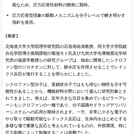
能なため、圧力応答性材料の開発に期待。
圧力応答型現象の駆動メカニズムを分子レベルで解き明かす
指針を提供。
【
概要】
北海道大学大学院理学研究院の石垣侑祐准教授、同大学大学院総
合化学院博⼠後期課程の菊池モト氏及び九州大学先導物質化学研
究所の福原学教授らの研究グループは、独自に開発したシクロフ
ァン型のジカチオンに対して、静水圧を作用させることでレドッ
クス反応が進行することを明らかにしました。
シクロファン型分子は、直鎖状分子ではもち得ない物性を示す可
能性があることから、機能材料分野において盛んに研究対象とさ
れてきました。例えば、近年大きな注目を集めているピラーアレ
ーンもシクロファンの一種であり、分子認識やドラッグデリバリ
ーシステムへの応用が期待されます。一方、非常に小さな電子の
やり取りで駆動可能なレドックス反応は、生体内をはじめとする
多様な場で重要な反応と考えられているものの、外部環境、特に
圧力刺激によって制御することは困難でした。