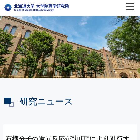
研究ニュース
有機分子の
還元反応が
”
加圧
”
により
進行す