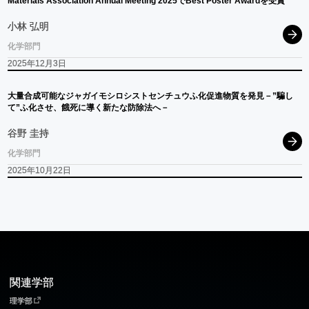
Materials Association Annual Meeting 2025
で
Best Poster Awardを
受賞
小林 弘明
化学部門
2025年12月3日
大量合成可能な
ジャガイモシロシストセンチュウ
ふ
化促進物質を
発見
－”
騙し
て
”
ふ
化させ、
餓死に
導く
新たな
防除法へ
－
谷野 圭持
化学部門
2025年10月22日
関連学部
理学部