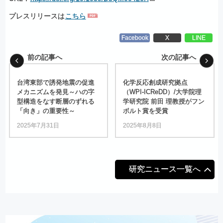
プレスリリースは
こちら
Facebook
X
LINE
前の記事へ
次の記事へ
台湾東部で
誘発地震の
促進
化学反応創成研究拠点
メカニズムを
発見
～
ハ
の
字
（WPI-ICReDD）
/⼤
学院理
型構造を
なす
断層のずれる
学研究院
前
⽥
理教授が
フン
「向き」
の
重要性
～
ボルト
賞を
受賞
2025年7月31日
2025年8月8日
研究ニュース一覧へ