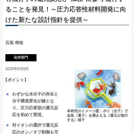
ることを
発見！
～
圧力応答性材料開発に
向
けた
新たな
設計指針を
提供
～
石垣 侑祐
化学部門
2025年8月8日
【
ポイント】
わずかな水分子の存在と
分子構造変化が鍵とな
り、圧力応答型の還元反
本研究のイメージ図：ポイ（分子）で
応を初めて実現。
金魚（電子）を捕まえる（還元が進行
する）様子
対イオンの選択で還元反
応のオン／オフ制御も可