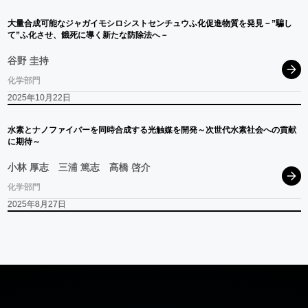
大量合成可能な
ジャガイモシロシストセンチュウ
ふ
化促進物質を
発見
－”
騙し
て
”
ふ
化させ、
餓死に
導く
新たな
防除法へ
－
谷野 圭持
化学部門
2025年10月22日
水素と
ナノファイバーを
同時合成する
光触媒を
開発
～
次世代水素社会への
貢献
に
期待
～
小林 厚志
三浦 篤志
髙橋 啓介
化学部門
2025年8月27日