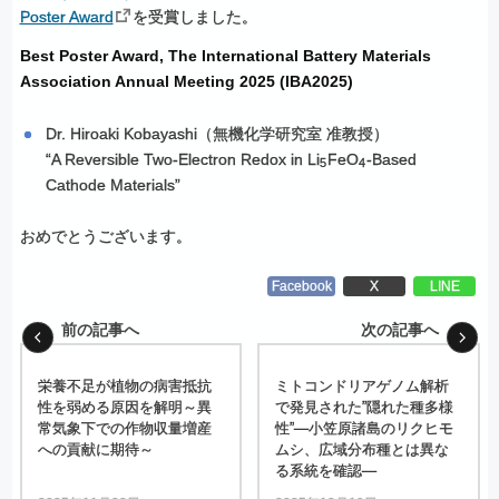
Poster Award
を受賞しました。
Best Poster Award, The International Battery Materials
Association Annual Meeting 2025 (IBA2025)
Dr. Hiroaki Kobayashi（無機化学研究室 准教授）
“A Reversible Two-Electron Redox in Li
FeO
-Based
5
4
Cathode Materials”
おめでとうございます。
Facebook
X
LINE
前の記事へ
次の記事へ
栄養不足が
植物の
病害抵抗
ミトコンドリアゲノム
解析
性を
弱める
原因を
解明
～
異
で
発見された
”
隠れた
種多様
常気象下での
作物収量増産
性
”―
小笠原諸島の
リクヒモ
への
貢献に
期待
～
ムシ、
広域分布種とは
異な
る
系統を
確認
―