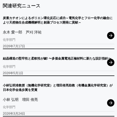
関連研究ニュース
炭素
カチオン
による
ポリエン
環化反応に
成功
～
電気化学と
フロー
化学の
融合に
より
天然物生合成機構解明と
創薬
プロセス
開発に
貢献
～
永木 愛一郎
芦刈 洋祐
化学部門
2026年7月17日
結晶構造の
堅牢性と
柔軟性が
鍵
! 〜
多価金属電池正極材料に
新たな
設計指針
〜
化学部門
2026年5月1日
小林弘明准教授
（無機化学研究室）
と
増田侑亮助教
（有機金属化学研究室）
が
日本化学会進歩賞を
受賞
小林 弘明
増田 侑亮
化学部門
2026年3月24日