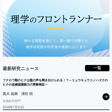
一覧
最新研究ニュース
フクロウ
類の
ヒナ
は
親の
声を
聞き
分けられる！？
～
リュウキュウコノハス
ク
の
ヒナ
の
血縁認識能力の
実験検証
～
髙木 昌興
澤田 明
生物科学部門
2026年7月31日