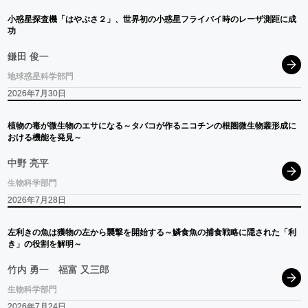
小惑星探査機
「はやぶさ
２」、
世界初の
小惑星
フライバイ
時の
レーザ
測距に
成
功
鎌田 俊一
地球惑星科学部門
2026年7月30日
植物の
毒が
微生物の
エサ
になる
～
タバコ
が
作る
ニコチン
の
根圏微生物叢形成に
おける
機能を
発見
～
中野 亮平
生物科学部門
2026年7月28日
左利きの
魚は
獲物の
左から
襲撃を
開始する
～
鱗食魚の
捕食戦略に
隠された
「利
き」
の
役割を
解明
～
竹内 勇一
福富 又三郎
生物科学部門
2026年7月24日