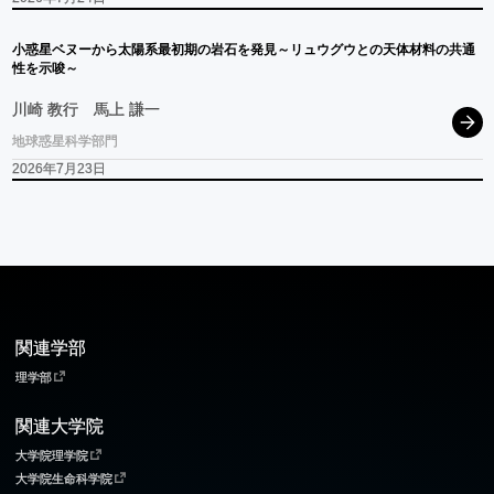
小惑星
ベヌー
から
太陽系最初期の
岩石を
発見
～
リュウグウ
との
天体材料の
共通
性を
示唆
～
川崎 教行
馬上 謙一
地球惑星科学部門
2026年7月23日
関連学部
理学部
関連大学院
大学院理学院
大学院生命科学院