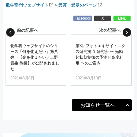
数学部門ウェブサイト
＞
受賞・受章のページ
Facebook
X
LINE
前の記事へ
次の記事へ
化学科
ウェブサイト
の
シリ
第
3
回
フォトエキサイトニク
ーズ
「何を
化えたい」
第八
ス
研究拠点
研究会
〜
光励
弾、
【光を
化えたい
／
上野
起状態制御の
予測と
高度利
貢生
教授】
が
公開されまし
用
〜
のご
案内
た
2021年3月8日
2021年3月19日
お知らせ一覧へ