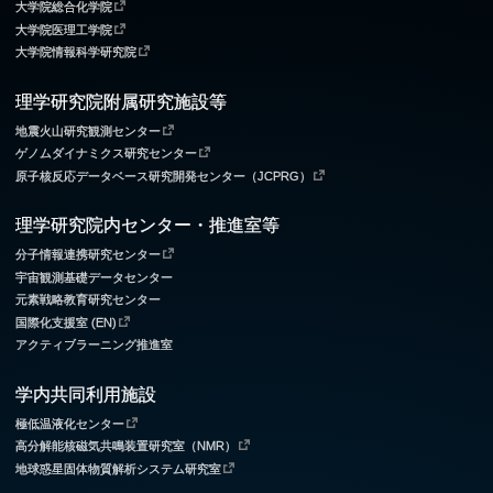
大学院総合化学院
大学院医理工学院
大学院情報科学研究院
理学研究院附属研究施設等
地震火山研究観測センター
ゲノムダイナミクス研究センター
原子核反応データベース研究開発センター（JCPRG）
理学研究院内センター・推進室等
分子情報連携研究センター
宇宙観測基礎データセンター
元素戦略教育研究センター
国際化支援室 (EN)
アクティブラーニング推進室
学内共同利用施設
極低温液化センター
高分解能核磁気共鳴装置研究室（NMR）
地球惑星固体物質解析システム研究室