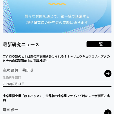
一覧
最新研究ニュース
フクロウ
類の
ヒナ
は
親の
声を
聞き
分けられる！？
～
リュウキュウコノハス
ク
の
ヒナ
の
血縁認識能力の
実験検証
～
髙木 昌興
澤田 明
生物科学部門
2026年7月31日
小惑星探査機
「はやぶさ
２」、
世界初の
小惑星
フライバイ
時の
レーザ
測距に
成
功
鎌田 俊一