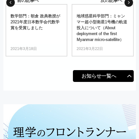
前の記事へ
次の記事へ
数学部門：
朝倉
政典教授が
地球惑星科学部門：
ミャン
2021
年度日本数学会代数学
マー
超小型衛星
1
号機の
軌道
賞を
受賞しました
投入について
（About
deployment of the first
Myanmar micro-satellite）
2021年3月18日
2021年3月22日
お知らせ一覧へ