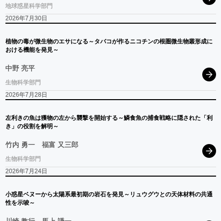
地球惑星科学部門
2026年7月30日
植物の
毒が
微生物の
エサ
になる
～
タバコ
が
作る
ニコチン
の
根圏微生物叢形成に
おける
機能を
発見
～
中野 亮平
生物科学部門
2026年7月28日
左利きの
魚は
獲物の
左から
襲撃を
開始する
～
鱗食魚の
捕食戦略に
隠された
「利
き」
の
役割を
解明
～
竹内 勇一
福富 又三郎
生物科学部門
2026年7月24日
小惑星
ベヌー
から
太陽系最初期の
岩石を
発見
～
リュウグウ
との
天体材料の
共通
性を
示唆
～