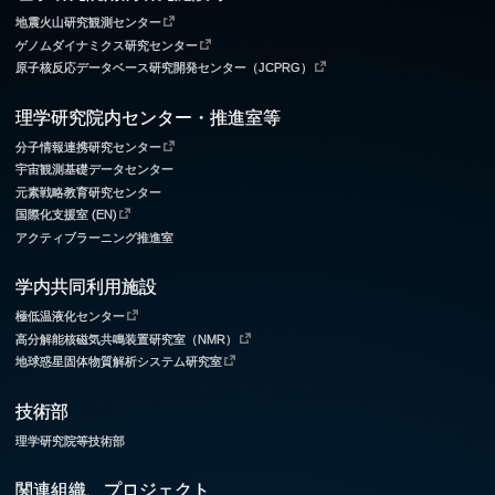
地震火山研究観測センター
ゲノムダイナミクス研究センター
原子核反応データベース研究開発センター（JCPRG）
理学研究院内センター・推進室等
分子情報連携研究センター
宇宙観測基礎データセンター
元素戦略教育研究センター
国際化支援室 (EN)
アクティブラーニング推進室
学内共同利用施設
極低温液化センター
高分解能核磁気共鳴装置研究室（NMR）
地球惑星固体物質解析システム研究室
技術部
理学研究院等技術部
関連組織、プロジェクト