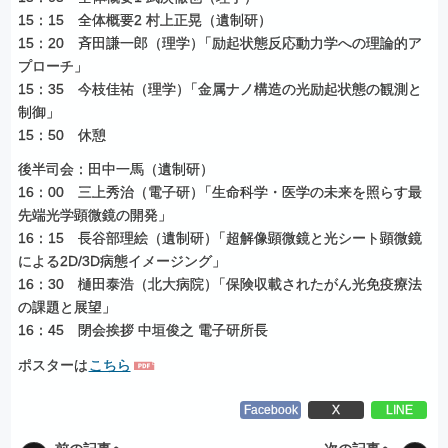
15：15 全体概要2 村上正晃（遺制研）
15：20 斉田謙一郎（理学
）
「励起状態反応動力学への理論的ア
プローチ」
15：35 今枝佳祐（理学
）
「金属ナノ構造の光励起状態の観測と
制御」
15：50 休憩
後半司会：田中一馬（遺制研）
16：00 三上秀治（電子研
）
「生命科学・医学の未来を照らす最
先端光学顕微鏡の開発
」
16：15 長谷部理絵（遺制研
）
「超解像顕微鏡と光シート顕微鏡
による2D/3D病態
イメージング」
16：30 樋田泰浩（北大病院
）
「保険収載されたがん光免疫療法
の課題と展望」
16：45 閉会挨拶 中垣俊之 電子研所長
ポスターは
こちら
Facebook
X
LINE