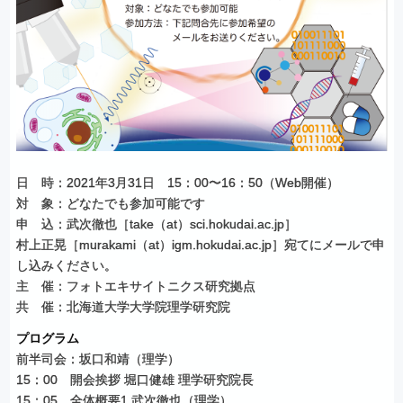
日 時：2021年3月31日 15：00〜16：50（Web開催）
対 象：どなたでも参加可能です
申 込：武次徹也［take（at）sci.hokudai.ac.jp］
村上正晃［murakami（at）igm.hokudai.ac.jp］宛てにメールで申
し込みください。
主 催：フォトエキサイトニクス研究拠点
共 催：北海道大学大学院理学研究院
プログラム
前半司会：坂口和靖（理学）
15：00 開会挨拶 堀口健雄 理学研究院長
15：05 全体概要1 武次徹也（理学）