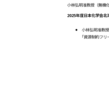
小林弘明准教授（無機
2025年度日本化学会
小林弘明准教授
「
資源制約フリ