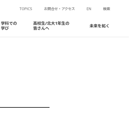
TOPICS
お問合せ・アクセス
EN
検索
学科での
高校生
/
北大
1年生の
未来を
拓く
学び
皆さんへ
ラム
ージ
学ぶには
結合の
常識を
化えたい
情報化学研究室
学生相談窓口
先輩
同窓会
メッセージ
学
ージ
反応探索を
化えたい
有機化学第一研究室
よくある
寄附のお
質問
願い
生命の
捉え
方を
化えたい
有機化学第二研究室
有機金属化学研究室
有機反応論研究室