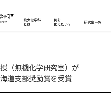
北大化学科
何を
研究室一覧
とは
化えたい？
化学科の
特徴
光を
化えたい
鈴木章先生
教員一覧
カリキュ
化学科で
進路情報
メッセ
ディプロマ
・
ポリシー
がんの
抑制を
化えたい
毛利衛先生
物理化学研究室
講義情報
大学院進
メッセ
教授
（無機化学研究室）
が
カリキュラム
・
ポリシー
データ
科学で
化学を
Annual Report
量子化学研究室
化えたい
北海道支部奨励賞を
受賞
理論化学研究室
構造化学研究室