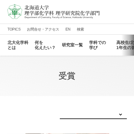
TOPICS
お問合せ・アクセス
EN
検索
北大化学科
何を
学科での
高校生
/
研究室一覧
とは
化えたい？
学び
1年生の
化学科の
光を
教員一覧
カリキュラム
化学科で
進路情報
化えたい
特徴
学ぶには
鈴木章先生
結合の
情報化学研究室
学生相談窓口
先輩
同窓会
メッセージ
常識を
メッセージ
化えたい
受賞
ディプロマ
がんの
物理化学研究室
講義情報
大学院進学
抑制を
・
ポリシー
化えたい
毛利衛先生
反応探索を
有機化学第一研究室
よくある
寄附のお
質問
願い
メッセージ
化えたい
カリキュラム
データ
量子化学研究室
科学で
・
化学を
ポリシー
Annual Report
生命の
有機化学第二研究室
捉え
方を
化えたい
化えたい
理論化学研究室
有機金属化学研究室
構造化学研究室
有機反応論研究室
物質化学研究室
生物化学研究室