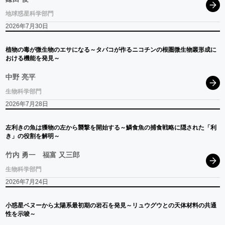
地球惑星科学部門
2026年7月30日
植物の
毒が
微生物の
エサ
になる
～
タバコ
が
作る
ニコチン
の
根圏微生物叢形成に
おける
機能を
発見
～
中野 亮平
生物科学部門
2026年7月28日
左利きの
魚は
獲物の
左から
襲撃を
開始する
～
鱗食魚の
捕食戦略に
隠された
「利
き」
の
役割を
解明
～
竹内 勇一
福富 又三郎
生物科学部門
2026年7月24日
小惑星
ベヌー
から
太陽系最初期の
岩石を
発見
～
リュウグウ
との
天体材料の
共通
性を
示唆
～