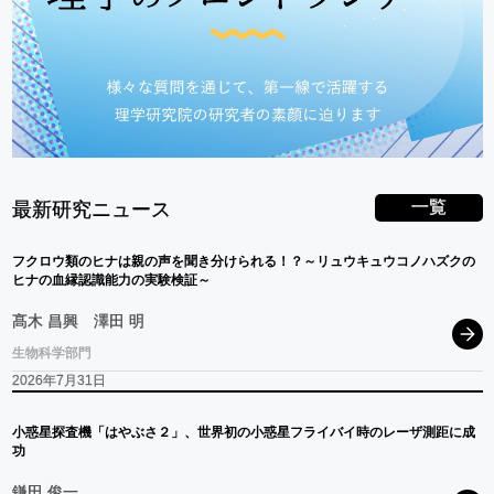
一覧
最新研究ニュース
フクロウ
類の
ヒナ
は
親の
声を
聞き
分けられる！？
～
リュウキュウコノハス
ク
の
ヒナ
の
血縁認識能力の
実験検証
～
髙木 昌興
澤田 明
生物科学部門
2026年7月31日
小惑星探査機
「はやぶさ
２」、
世界初の
小惑星
フライバイ
時の
レーザ
測距に
成
功
鎌田 俊一