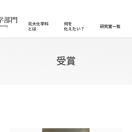
北大化学科
何を
研究室一覧
とは
化えたい？
化学科の
特徴
光を
化えたい
鈴木章先生
教員一覧
カリキュ
化学科で
進路情報
メッセ
受賞
ディプロマ
・
ポリシー
がんの
抑制を
化えたい
毛利衛先生
物理化学研究室
講義情報
大学院進
メッセ
カリキュラム
・
ポリシー
データ
科学で
化学を
Annual Report
量子化学研究室
化えたい
理論化学研究室
構造化学研究室