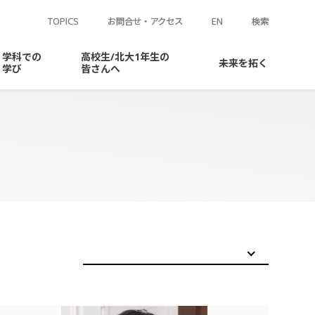
TOPICS
お問合せ・アクセス
EN
検索
学科での
高校生
/
北大
1年生の
未来を
拓く
学び
皆さんへ
ラム
ージ
学ぶには
結合の
常識を
化えたい
情報化学研究室
学生相談窓口
先輩
同窓会
メッセージ
学
ージ
反応探索を
化えたい
有機化学第一研究室
よくある
寄附のお
質問
願い
生命の
捉え
方を
化えたい
有機化学第二研究室
有機金属化学研究室
有機反応論研究室