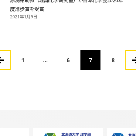
原渕祐助教（理論化学研究室）が日本化学会2020年
度進歩賞を受賞
2021年1月9日
1
…
6
7
8
投
稿
ナ
ビ
ゲ
ー
シ
ョ
ン