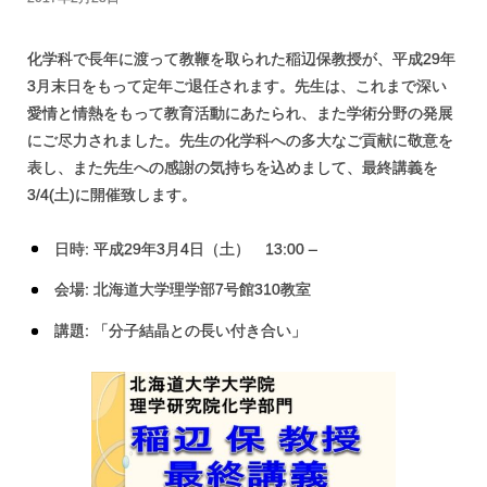
分析化学研究室
分子生命化学研究室
化学科で長年に渡って教鞭を取られた稲辺保教授が、平成29年
無機化学研究室
固体化学研究室
3月末日をもって定年ご退任されます。先生は、これまで深い
愛情と情熱をもって教育活動にあたられ、また学術分野の発展
にご尽力されました。先生の化学科への多大なご貢献に敬意を
表し、また先生への感謝の気持ちを込めまして、最終講義を
3/4(土)に開催致します。
日時: 平成29年3月4日（土） 13:00 –
会場: 北海道大学理学部7号館310教室
講題: 「分子結晶との長い付き合い」