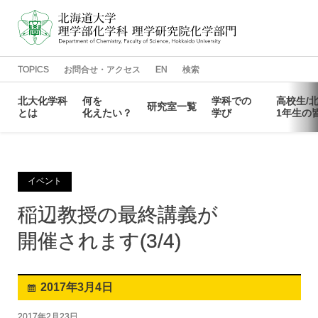
TOPICS
お問合せ・アクセス
EN
検索
北大化学科
何を
学科での
高校生
/
研究室一覧
とは
化えたい？
学び
1年生の
化学科の
光を
教員一覧
カリキュラム
化学科で
進路情報
化えたい
特徴
学ぶには
鈴木章先生
結合の
情報化学研究室
学生相談窓口
先輩
同窓会
メッセージ
常識を
メッセージ
化えたい
イベント
ディプロマ
がんの
物理化学研究室
講義情報
大学院進学
抑制を
・
ポリシー
化えたい
毛利衛先生
反応探索を
有機化学第一研究室
よくある
寄附のお
質問
願い
メッセージ
化えたい
稲辺教授の
最終講義が
カリキュラム
データ
量子化学研究室
科学で
・
化学を
ポリシー
Annual Report
生命の
有機化学第二研究室
捉え
方を
化えたい
開催されます
化えたい
(3/4)
理論化学研究室
有機金属化学研究室
構造化学研究室
有機反応論研究室
2017年
3月
4日
物質化学研究室
生物化学研究室
2017年2月23日