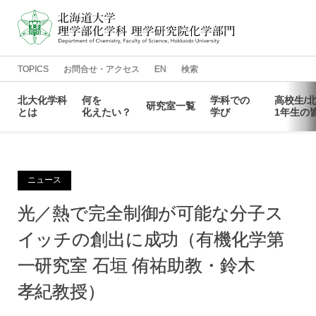
TOPICS
お問合せ・アクセス
EN
検索
北大化学科
何を
学科での
高校生
/
研究室一覧
とは
化えたい？
学び
1年生の
化学科の
光を
教員一覧
カリキュラム
化学科で
進路情報
化えたい
特徴
学ぶには
鈴木章先生
結合の
情報化学研究室
学生相談窓口
先輩
同窓会
メッセージ
常識を
メッセージ
化えたい
ニュース
ディプロマ
がんの
物理化学研究室
講義情報
大学院進学
抑制を
・
ポリシー
化えたい
毛利衛先生
反応探索を
有機化学第一研究室
よくある
寄附のお
質問
願い
メッセージ
化えたい
光
／
熱で
完全制御が
可能な
分子
ス
カリキュラム
データ
量子化学研究室
科学で
・
化学を
ポリシー
Annual Report
生命の
有機化学第二研究室
捉え
方を
化えたい
化えたい
イッチ
の
創出に
成功
（有機化学第
理論化学研究室
有機金属化学研究室
一研究室
石垣
侑祐助教
・
鈴木
構造化学研究室
有機反応論研究室
孝紀教授）
物質化学研究室
生物化学研究室