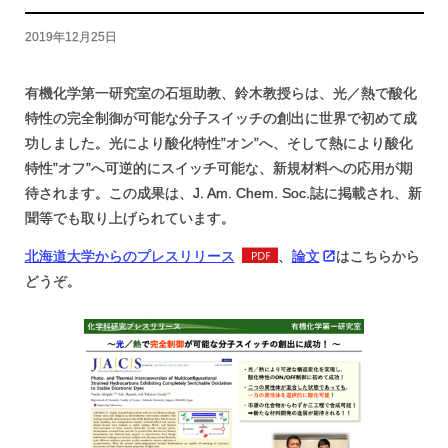
分析化学研究室
分子生命化学研究室
2019年12月25日
無機化学研究室
固体化学研究室
有機化学第一研究室の石垣助教、鈴木教授らは、光／熱で酸化
特性の完全制御が可能な分子スイッチの創出に世界で初めて成
功しました。光により酸化特性”オン”へ、そして熱により酸化
特性”オフ”へ可逆的にスイッチ可能な、新規材料への応用が期
待されます。この成果は、J. Am. Chem. Soc.誌に掲載され、新
聞等でも取り上げられています。
北海道大学からのプレスリリース
、
論文
はこちらから
どうぞ。