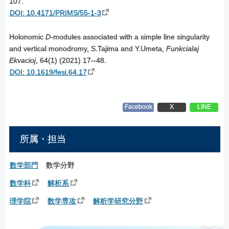
107.
DOI: 10.4171/PRIMS/55-1-3
Holonomic
D
-modules associated with a simple line singularity
and vertical monodromy, S.Tajima and Y.Umeta,
Funkcialaj
Ekvacioj
, 64(1) (2021) 17--48.
DOI: 10.1619/fesi.64.17
Facebook
X
LINE
所属・担当
数学部門
数学分野
数学科
解析系
理学院
数学専攻
解析学研究分野