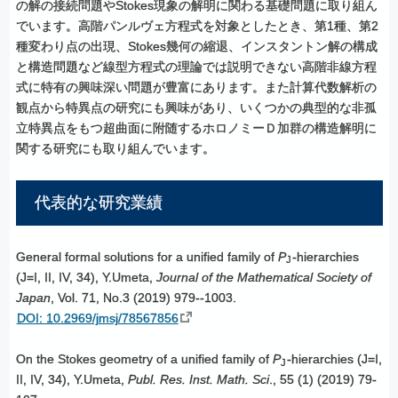
の解の接続問題やStokes現象の解明に関わる基礎問題に取り組ん
でいます。高階パンルヴェ方程式を対象としたとき、第1種、第2
種変わり点の出現、Stokes幾何の縮退、インスタントン解の構成
と構造問題など線型方程式の理論では説明できない高階非線方程
式に特有の興味深い問題が豊富にあります。また計算代数解析の
観点から特異点の研究にも興味があり、いくつかの典型的な非孤
立特異点をもつ超曲面に附随するホロノミーＤ加群の構造解明に
関する研究にも取り組んでいます。
代表的な
研究業績
General formal solutions for a unified family of
P
-hierarchies
J
(J=I, II, IV, 34), Y.Umeta,
Journal of the Mathematical Society of
Japan
, Vol. 71, No.3 (2019) 979--1003.
DOI: 10.2969/jmsj/78567856
On the Stokes geometry of a unified family of
P
-hierarchies (J=I,
J
II, IV, 34), Y.Umeta,
Publ. Res. Inst. Math. Sci
., 55 (1) (2019) 79-