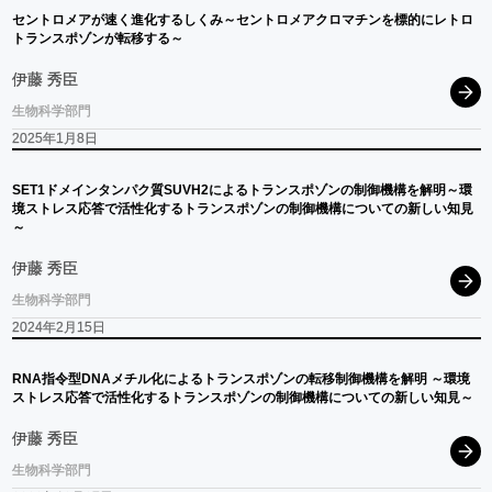
セントロメア
が
速く
進化するしくみ
～
セントロメアクロマチンを
標的に
レトロ
トランスポゾン
が
転移する
～
伊藤 秀臣
生物科学部門
2025年1月8日
SET1
ドメインタンパク
質
SUVH2
による
トランスポゾン
の
制御機構を
解明
～
環
境
ストレス
応答で
活性化する
トランスポゾン
の
制御機構についての
新しい
知見
～
伊藤 秀臣
生物科学部門
2024年2月15日
RNA
指令型
DNA
メチル
化による
トランスポゾン
の
転移制御機構を
解明
～
環境
ストレス
応答で
活性化する
トランスポゾン
の
制御機構についての
新しい
知見
～
伊藤 秀臣
生物科学部門