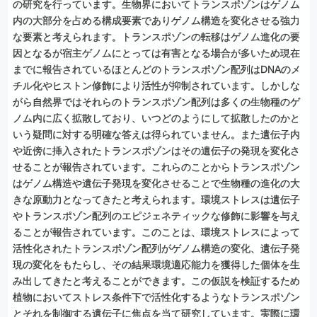
の研究を行っています。生物界においてトランスポゾンはゲノム
内の大部分を占める構成要素でありゲノム構造を変化させる強力
な要素と考えられます。トランスポゾンの転移はゲノム進化の要
因となるが宿主ゲノムにとっては有害となる場合が多いため現在
までに報告されているほとんどのトランスポゾン配列はDNAのメ
チル化やヒストン修飾により活性が抑制されています。しかしな
がら自然界ではそれらのトランスポゾン配列は多くの生物種のゲ
ノム内に広く拡散しており、いつどのようにして拡散したのかと
いう疑問に対する明確な答えは得られていません。また遺伝子内
や近傍に挿入されたトランスポゾンはその遺伝子の発現を変化さ
せることが報告されています。これらのことからトランスポゾン
はゲノム構造や遺伝子発現を変化させることで生物種の進化の大
きな原動力となってきたと考えられます。環境ストレスは遺伝子
やトランスポゾン配列のエピジェネティックな修飾に影響を与え
ることが報告されています。このことは、環境ストレスによって
活性化されたトランスポゾン配列がゲノム構造の変化、遺伝子発
現の変化をもたらし、その結果環境適応能力を獲得した個体を生
み出してきたと考えることができます。この仮説を検証するため
植物においてストレス条件下で活性化するようなトランスポゾン
とそれを制御する遺伝子に焦点を当て研究しています。実際に環