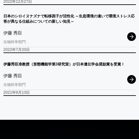
2022年12月27日
日本の
シロイヌナズナ
で
転移因子が
活性化
～
生息環境の
違いで
環境
ストレス
応
答が
異なる
仕組みについての
新しい
知見
～
伊藤 秀臣
生物科学部門
2022年7月20日
伊藤秀臣准教授
（形態機能学第
3
研究室）
が
日本遺伝学会奨励賞を
受賞！
伊藤 秀臣
生物科学部門
2021年9月13日