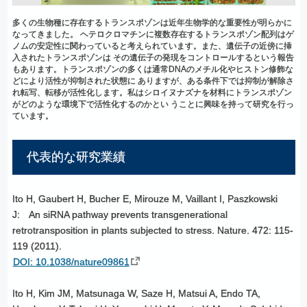
多くの生物種に存在するトランスポゾンは近年生物学的な重要性が明らかに
なってきました。 ヘテロクロマチンに複数存在するトランスポゾン配列はゲ
ノムの安定性に関わっていると考えられています。また、遺伝子の近傍に挿
入されたトランスポゾンは その遺伝子の発現をコントロールするという報告
もあります。トランスポゾンの多くは通常DNAのメチル化やヒストン修飾な
どにより活性が抑制された状態に ありますが、ある条件下では抑制が解除さ
れ転写、転移が活性化します。私はシロイヌナズナを材料にトランスポゾン
がどのような環境下で活性化するのかとい うことに興味を持って研究を行っ
ています。
代表的な
研究業績
Ito H, Gaubert H, Bucher E, Mirouze M, Vaillant I, Paszkowski
J: An siRNA pathway prevents transgenerational
retrotransposition in plants subjected to stress. Nature. 472: 115-
119 (2011).
DOI: 10.1038/nature09861
Ito H, Kim JM, Matsunaga W, Saze H, Matsui A, Endo TA,