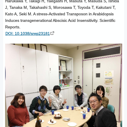
Harukawa Y, Takagi H, Yaegashi H, Masuta Y, Masuda S, Ishida
J, Tanaka M, Takahashi S, Morosawa T, Toyoda T, Kakutani T,
Kato A, Seki M. A stress-Activated Transposon in Arabidopsis
Induces transgenerational Abscisic Acid Insensitivity. Scientific
Reports.
DOI: 10.1038/srep23181