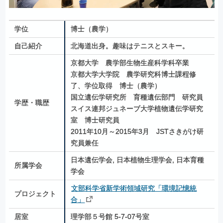
学位
博士（農学）
自己紹介
北海道出身。趣味はテニスとスキー。
京都大学　農学部生物生産科学科卒業
京都大学大学院　農学研究科博士課程修
了、学位取得　博士（農学）
国立遺伝学研究所　育種遺伝部門　研究員
学歴・職歴
スイス連邦ジュネーブ大学植物遺伝学研究
室　博士研究員
2011年10月～2015年3月　JSTさきがけ研
究員兼任
日本遺伝学会, 
日本植物生理学会, 
日本育種
所属学会
学会
文部科学省新学術領域研究「環境記憶統
プロジェクト
合」
居室
理学部５号館 5-7-07号室