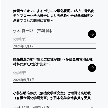
炭素
カチオン
による
ポリエン
環化反応に
成功
～
電気化
学と
フロー
化学の
融合により
天然物生合成機構解明と
創薬
プロセス
開発に
貢献
～
永木 愛一郎
芦刈 洋祐
化学部門
2026年7月17日
結晶構造の
堅牢性と
柔軟性が
鍵
! 〜
多価金属電池正極
材料に
新たな
設計指針
〜
化学部門
2026年5月1日
小林弘明准教授
（無機化学研究室）
と
増田侑亮助教
（有機金属化学研究室）
が
日本化学会進歩賞を
受賞