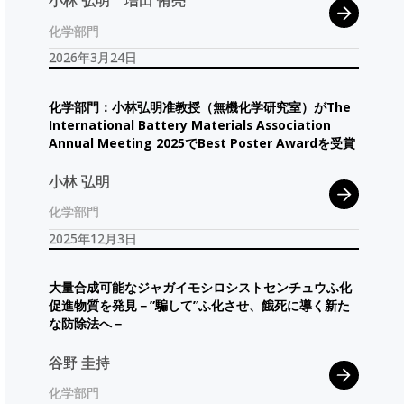
小林 弘明
増田 侑亮
化学部門
2026年3月24日
化学部門：
小林弘明准教授
（無機化学研究室）
が
The
International Battery Materials Association
Annual Meeting 2025
で
Best Poster Awardを
受賞
小林 弘明
化学部門
2025年12月3日
大量合成可能な
ジャガイモシロシストセンチュウ
ふ
化
促進物質を
発見
－”
騙して
”
ふ
化させ、
餓死に
導く
新た
な
防除法へ
－
谷野 圭持
化学部門