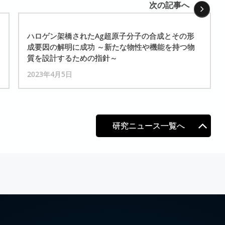
次の記事へ
ハロゲン
架橋された
Ag
超原子分子の
合成とその
形
成要因の
解明に
成功
～
新たな
物性や
機能を
持つ
物
質を
設計するための
指針
～
2023年4月5日
研究ニュース一覧へ