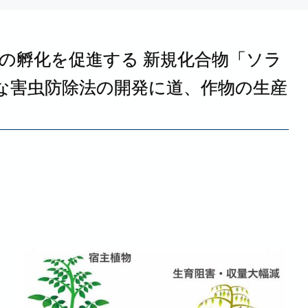
の
孵化を
促進する
新規化合物
「ソラ
な
害虫防除法の
開発に
道、
作物の
生産