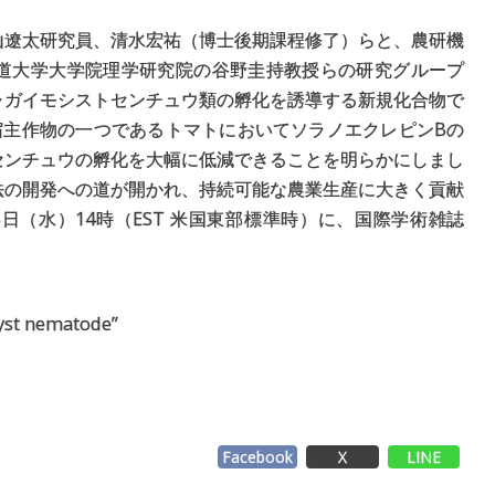
山遼太研究員、清水宏祐（博士後期課程修了）らと、農研機
道大学大学院理学研究院の谷野圭持教授らの研究グループ
ャガイモシストセンチュウ類の孵化を誘導する新規化合物で
宿主作物の一つであるトマトにおいてソラノエクレピンBの
センチュウの孵化を大幅に低減できることを明らかにしまし
法の開発への道が開かれ、持続可能な農業生産に大きく貢献
日（水）14時（EST 米国東部標準時）に、国際学術雑誌
cyst nematode”
Facebook
X
LINE