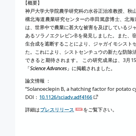
【
概要】
神戸大学大学院農学研究科の水谷正治准教授、秋
構北海道農業研究センターの串田篤彦博士、北海
は、世界中で農業に甚大な被害を及ぼしているジ
あるソラノエクレピンBを発見しました。また、
生合成を遮断することにより、ジャガイモシスト
た。これにより、シストセンチュウの新たな防除
できると期待されます。 この研究成果は、3月15
「
Science Advances
」に掲載されました。
論文情報 ：
“Solanoeclepin B, a hatching factor for potato 
DOI：
10.1126/sciadv.adf4166
詳細は
プレスリリース
をご覧下さい。