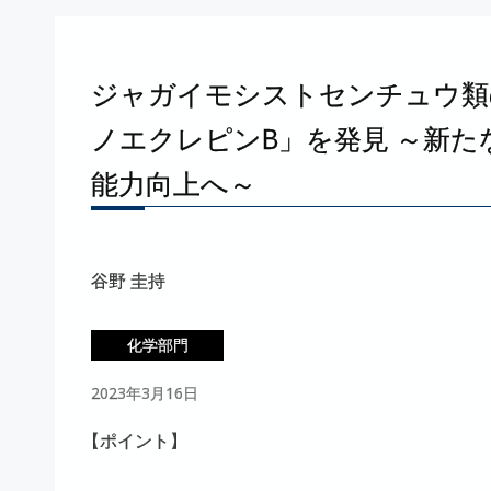
ジャガイモシストセンチュウ
類
ノエクレピン
B」を
発見
～
新た
能力向上へ
～
谷野 圭持
化学部門
2023年3月16日
【
ポイント】