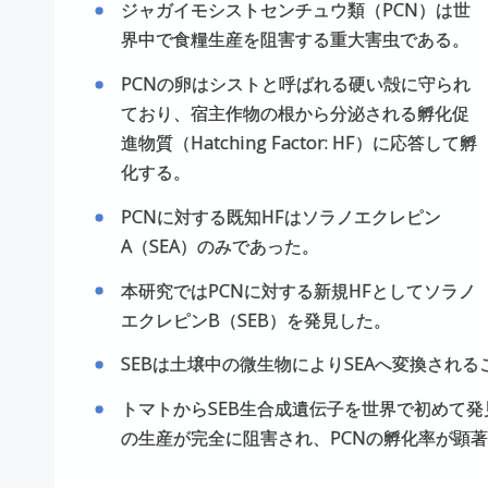
ジャガイモシストセンチュウ類（PCN）は世
界中で食糧生産を阻害する重大害虫である。
PCNの卵はシストと呼ばれる硬い殻に守られ
ており、宿主作物の根から分泌される孵化促
進物質（Hatching Factor: HF）に応答して孵
化する。
PCNに対する既知HFはソラノエクレピン
A（SEA）のみであった。
本研究ではPCNに対する新規HFとしてソラノ
エクレピンB（SEB）を発見した。
SEBは土壌中の微生物によりSEAへ変換され
トマトからSEB生合成遺伝子を世界で初めて発
の生産が完全に阻害され、PCNの孵化率が顕