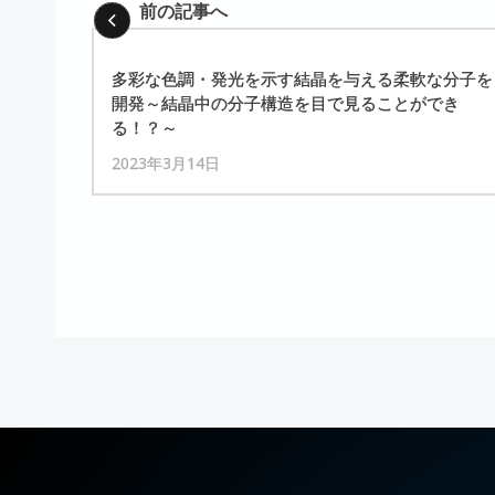
前の記事へ
多彩な
色調
・
発光を
示す
結晶を
与える
柔軟な
分子を
開発
～
結晶中の
分子構造を
目で
見ることができ
る！？
～
2023年3月14日