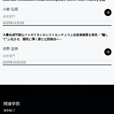
小林 弘明
化学部門
2025年12月3日
大量合成可能な
ジャガイモシロシストセンチュウ
ふ
化促進物質を
発見
－”
騙し
て
”
ふ
化させ、
餓死に
導く
新たな
防除法へ
－
谷野 圭持
化学部門
2025年10月22日
関連学部
理学部