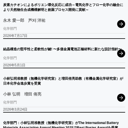
炭素
カチオン
による
ポリエン
環化反応に
成功
～
電気化学と
フロー
化学の
融合に
より
天然物生合成機構解明と
創薬
プロセス
開発に
貢献
～
永木 愛一郎
芦刈 洋祐
化学部門
2026年7月17日
結晶構造の
堅牢性と
柔軟性が
鍵
! 〜
多価金属電池正極材料に
新たな
設計指針
〜
化学部門
2026年5月1日
小林弘明准教授
（無機化学研究室）
と
増田侑亮助教
（有機金属化学研究室）
が
日本化学会進歩賞を
受賞
小林 弘明
増田 侑亮
化学部門
2026年3月24日
化学部門：
小林弘明准教授
（無機化学研究室）
が
The International Battery
Materials Association Annual Meeting 2025
で
Best Poster Awardを
受賞