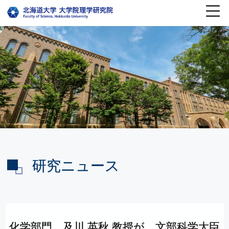
研究ニュース
化学部門
及川
英秋
教授が，
文部科学大臣