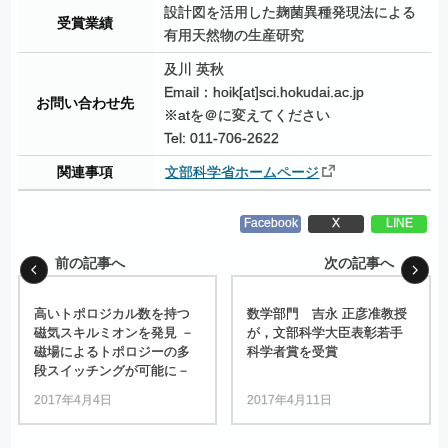
設計図を活用した麹菌異種発現法による
受賞業績
有用天然物の生産研究
及川 英秋
Email：hoik[at]sci.hokudai.ac.jp
お問い合わせ先
※atを＠に変えてください
Tel: 011-706-2622
関連事項
文部科学省ホームページ
Facebook
X
LINE
前の記事へ
次の記事へ
高い
トポロジカル
数を
持つ
数学部門
吉永
正彦准教授
磁気
スキルミオンを
発見
－
が，
文部科学大臣表彰若手
磁場による
トポロジー
の
多
科学者賞を
受賞
段
スイッチング
が
可能に
－
2017年4月4日
2017年4月11日