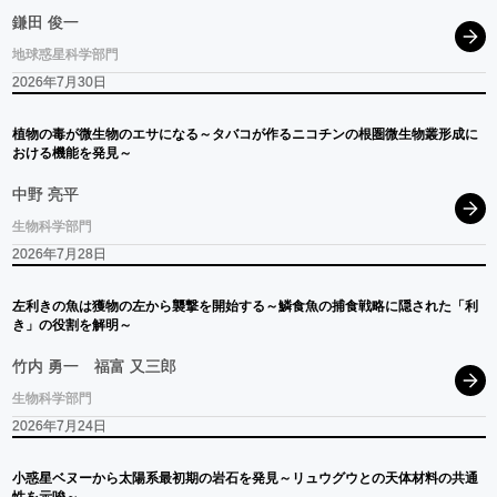
鎌田 俊一
地球惑星科学部門
2026年7月30日
植物の
毒が
微生物の
エサ
になる
～
タバコ
が
作る
ニコチン
の
根圏微生物叢形成に
おける
機能を
発見
～
中野 亮平
生物科学部門
2026年7月28日
左利きの
魚は
獲物の
左から
襲撃を
開始する
～
鱗食魚の
捕食戦略に
隠された
「利
き」
の
役割を
解明
～
竹内 勇一
福富 又三郎
生物科学部門
2026年7月24日
小惑星
ベヌー
から
太陽系最初期の
岩石を
発見
～
リュウグウ
との
天体材料の
共通