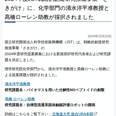
きがけ」
に、
化学部門の
清水洋平准教授と
髙橋
ローレン
助教が
採択されました
2024年10月23日
国立研究開発法人科学技術振興機構（JST）は、戦略的創造研究
推進事業「さきがけ」の
2024年度研究提案募集における新規採択研究代表者および研究課
題を決定しました。
理学研究院化学部門から、清水洋平准教授と髙橋ローレン助教に
よる提案課題が採択されました。
清水洋平准教授
研究課題名：バイオマスを用いた分解性NOペプトイドの創製
髙橋 ローレン助教
研究課題名：自律型流通系固体触媒評価ロボットの開発
詳細はこちらをご覧下さい：
北海道大学 統合URA本部