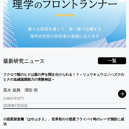
一覧
最新研究ニュース
フクロウ
類の
ヒナ
は
親の
声を
聞き
分けられる！？
～
リュウキュウコノハス
ク
の
ヒナ
の
血縁認識能力の
実験検証
～
髙木 昌興
澤田 明
生物科学部門
2026年7月31日
小惑星探査機
「はやぶさ
２」、
世界初の
小惑星
フライバイ
時の
レーザ
測距に
成
功