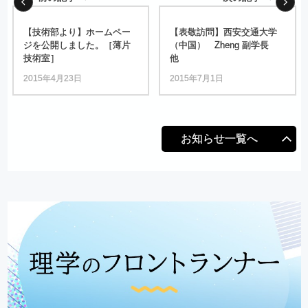
【技術部より】
ホームペー
【表敬訪問】
西安交通大学
ジを
公開しました。
［薄片
（中国）
Zheng
副学長
技術室］
他
2015年4月23日
2015年7月1日
お知らせ一覧へ