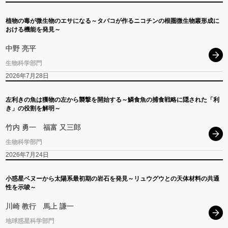
植物の
毒が
微生物の
エサ
になる
～
タバコ
が
作る
ニコチン
の
根圏微生物叢形成に
おける
機能を
発見
～
中野 亮平
生物科学部門
2026年7月28日
左利きの
魚は
獲物の
左から
襲撃を
開始する
～
鱗食魚の
捕食戦略に
隠された
「利
き」
の
役割を
解明
～
竹内 勇一
福富 又三郎
生物科学部門
2026年7月24日
小惑星
ベヌー
から
太陽系最初期の
岩石を
発見
～
リュウグウ
との
天体材料の
共通
性を
示唆
～
川崎 教行
馬上 謙一
地球惑星科学部門