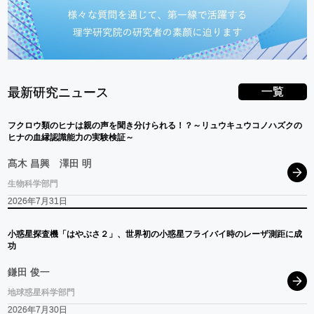
一覧
最新研究ニュース
フクロウ
類の
ヒナ
は
親の
声を
聞き
分けられる！？
～
リュウキュウコノハス
ク
の
ヒナ
の
血縁認識能力の
実験検証
～
髙木 昌興
澤田 明
生物科学部門
2026年7月31日
小惑星探査機
「はやぶさ
２」、
世界初の
小惑星
フライバイ
時の
レーザ
測距に
成
功
鎌田 俊一
地球惑星科学部門
2026年7月30日