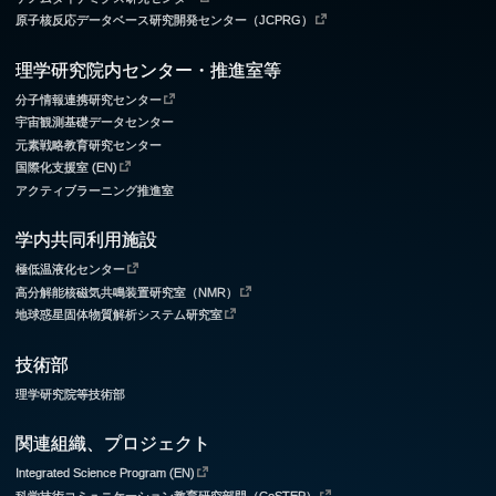
原子核反応データベース研究開発センター（JCPRG）
理学研究院内センター・推進室等
分子情報連携研究センター
宇宙観測基礎データセンター
元素戦略教育研究センター
国際化支援室 (EN)
アクティブラーニング推進室
学内共同利用施設
極低温液化センター
高分解能核磁気共鳴装置研究室（NMR）
地球惑星固体物質解析システム研究室
技術部
理学研究院等技術部
関連組織、プロジェクト
Integrated Science Program (EN)
科学技術コミュニケーション教育研究部門（CoSTEP）