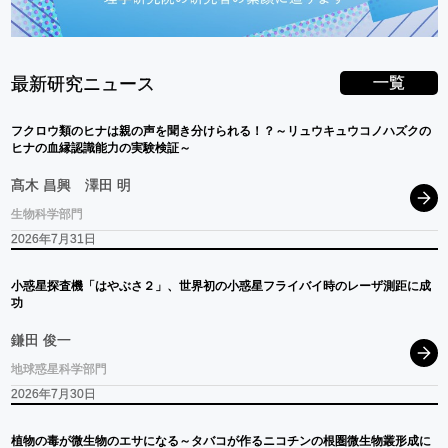
一覧
最新研究ニュース
フクロウ
類の
ヒナ
は
親の
声を
聞き
分けられる！？
～
リュウキュウコノハス
ク
の
ヒナ
の
血縁認識能力の
実験検証
～
髙木 昌興
澤田 明
生物科学部門
2026年7月31日
小惑星探査機
「はやぶさ
２」、
世界初の
小惑星
フライバイ
時の
レーザ
測距に
成
功
鎌田 俊一
地球惑星科学部門
2026年7月30日
植物の
毒が
微生物の
エサ
になる
～
タバコ
が
作る
ニコチン
の
根圏微生物叢形成に