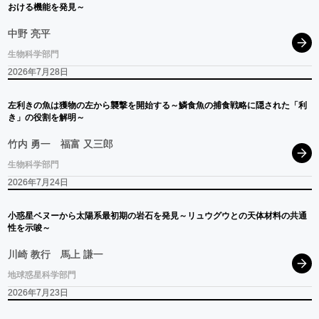
おける
機能を
発見
～
中野 亮平
生物科学部門
2026年7月28日
左利きの
魚は
獲物の
左から
襲撃を
開始する
～
鱗食魚の
捕食戦略に
隠された
「利
き」
の
役割を
解明
～
竹内 勇一
福富 又三郎
生物科学部門
2026年7月24日
小惑星
ベヌー
から
太陽系最初期の
岩石を
発見
～
リュウグウ
との
天体材料の
共通
性を
示唆
～
川崎 教行
馬上 謙一
地球惑星科学部門
2026年7月23日