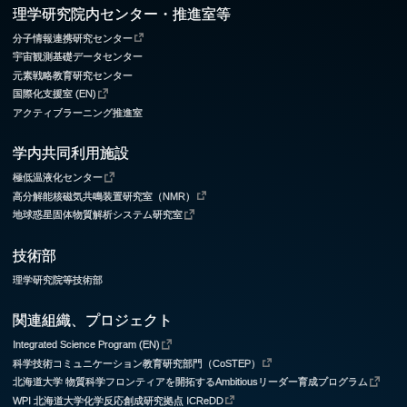
理学研究院内センター・推進室等
分子情報連携研究センター
宇宙観測基礎データセンター
元素戦略教育研究センター
国際化支援室 (EN)
アクティブラーニング推進室
学内共同利用施設
極低温液化センター
高分解能核磁気共鳴装置研究室（NMR）
地球惑星固体物質解析システム研究室
技術部
理学研究院等技術部
関連組織、プロジェクト
Integrated Science Program (EN)
科学技術コミュニケーション教育研究部門（CoSTEP）
北海道大学 物質科学フロンティアを開拓するAmbitiousリーダー育成プログラム
WPI 北海道大学化学反応創成研究拠点 ICReDD