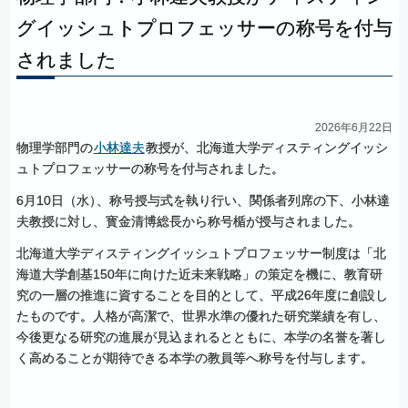
グイッシュトプロフェッサー
の
称号を
付与
されました
2026年6月22日
物理学部門の
小林達夫
教授が、北海道大学ディスティングイッシ
ュトプロフェッサーの称号を付与されました。
6月10日（水
）
、称号授与式を執り行い、関係者列席の下、小林達
夫教授に対し、寳金清博総長から称号楯が授与されました。
北海道大学ディスティングイッシュトプロフェッサー制度は「北
海道大学創基150年に向けた近未来戦略」の策定を機に、教育研
究の一層の推進に資することを目的として、平成26年度に創設し
たものです。人格が高潔で、世界水準の優れた研究業績を有し、
今後更なる研究の進展が見込まれるとともに、本学の名誉を著し
く高めることが期待できる本学の教員等へ称号を付与します。