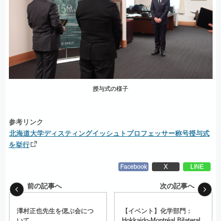
授与式の様子
参考リンク
北海道大学ディスティングイッシュトプロフェッサー称号授与式
を挙行
Facebook
X
LINE
前の記事へ
次の記事へ
澤村正也先生を
偲ぶ
会につ
【イベント】
化学部門：
いて
Hokkaido-Montréal Bilateral