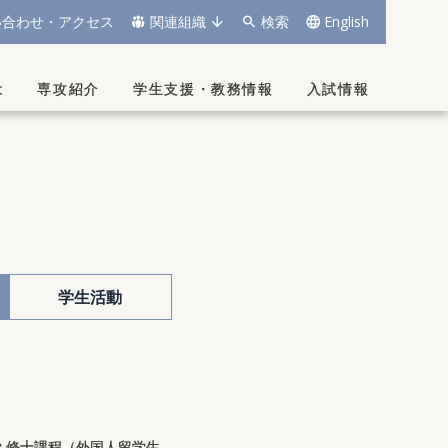
い合わせ・アクセス
関連組織
検索
English
は
専攻紹介
学生支援
・
教務情報
入試情報
学生活動
 修士課程（外国人留学生