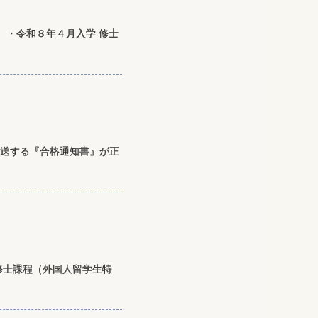
 ・令和８年４月入学 修士
発送する『合格通知書』が正
修士課程（外国人留学生特