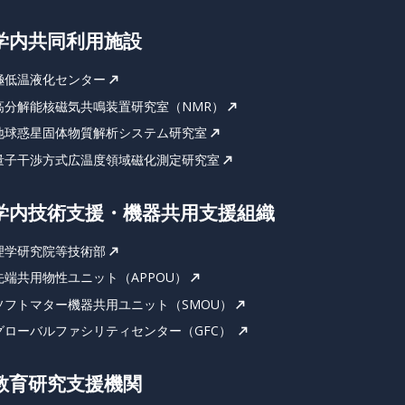
学内共同利用施設
極低温液化センター
高分解能核磁気共鳴装置研究室（NMR）
地球惑星固体物質解析システム研究室
量子干渉方式広温度領域磁化測定研究室
学内技術支援・機器共用支援組織
理学研究院等技術部
先端共用物性ユニット（APPOU）
ソフトマター機器共用ユニット（SMOU）
グローバルファシリティセンター（GFC）
教育研究支援機関