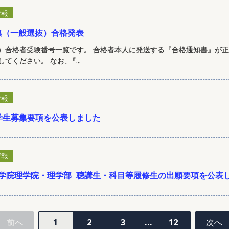
情報
集（一般選抜）合格発表
）合格者受験番号一覧です。 合格者本人に発送する『合格通知書』が
してください。 なお
、
『...
情報
学生募集要項を公表しました
情報
大学院理学院・理学部
聴講生・科目等履修生の出願要項を公表
1
2
3
…
12
前へ
次へ
投