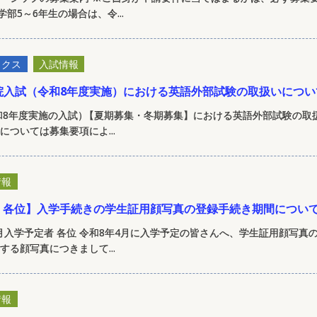
部5～6年生の場合は、令...
ックス
入試情報
院入試（令和8年度実施）における英語外部試験の取扱いについ
和8年度実施の入試
）
【夏期募集・冬期募集】における英語外部試験の取
については募集要項によ...
情報
C 各位】入学手続きの学生証用顔写真の登録手続き期間につい
年4月入学予定者 各位 令和8年4月に入学予定の皆さんへ、学生証用顔写
する顔写真につきまして...
情報