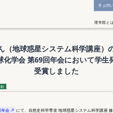
お問
理学院と
ん
（地球惑星
システム
科学講座）
球化学会
第
69
回年会において
学生
受賞しました
活動
回年会
にて、自然史科学専攻 地球惑星システム科学講座 