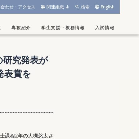
い合わせ・アクセス
関連組織
検索
English
は
専攻紹介
学生支援
・
教務情報
入試情報
の
研究発表が
発表賞を
修士課程2年の大槻悠太さ