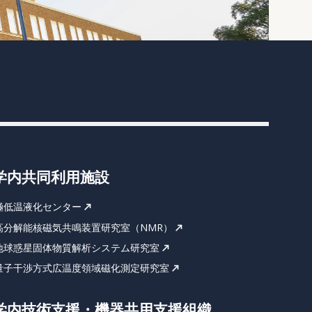
学内共同利用施設
極低温液化センター
高分解能核磁気共鳴装置研究室（NMR）
地球惑星固体物質解析システム研究室
量子干渉方式広温度領域磁化測定研究室
学内技術支援・機器共用支援組織