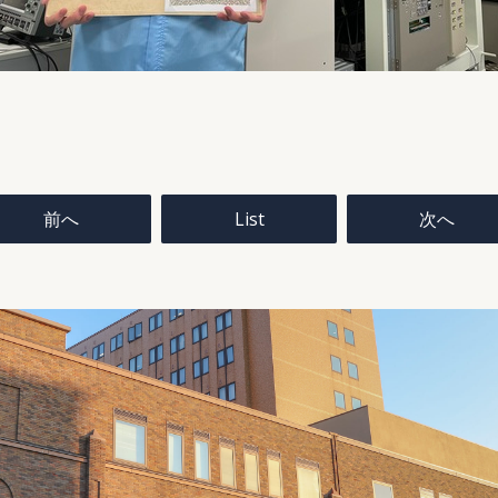
投
稿
前へ
List
次へ
ナ
ビ
ゲ
ー
シ
ョ
ン