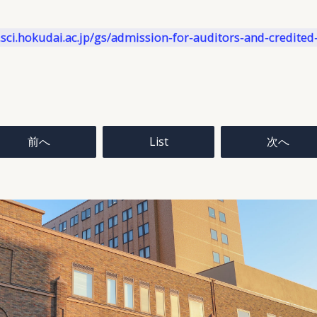
投
稿
前へ
List
次へ
ナ
ビ
ゲ
ー
シ
ョ
ン