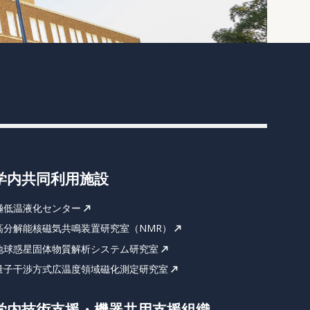
学内共同利用施設
極低温液化センター
高分解能核磁気共鳴装置研究室（NMR）
地球惑星固体物質解析システム研究室
量子干渉方式広温度領域磁化測定研究室
学内技術支援・機器共用支援組織