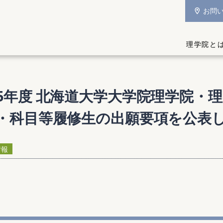
お問
理学院と
5
年度
北海道大学大学院理学院
・
理
・
科目等履修生の
出願要項を
公表
情報