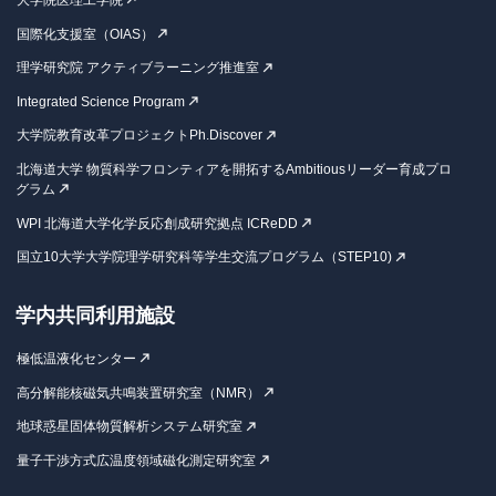
大学院医理工学院
国際化支援室（OIAS）
理学研究院 アクティブラーニング推進室
Integrated Science Program
大学院教育改革プロジェクトPh.Discover
北海道大学 物質科学フロンティアを開拓するAmbitiousリーダー育成プロ
グラム
WPI 北海道大学化学反応創成研究拠点 ICReDD
国立10大学大学院理学研究科等学生交流プログラム（STEP10)
学内共同利用施設
極低温液化センター
高分解能核磁気共鳴装置研究室（NMR）
地球惑星固体物質解析システム研究室
量子干渉方式広温度領域磁化測定研究室