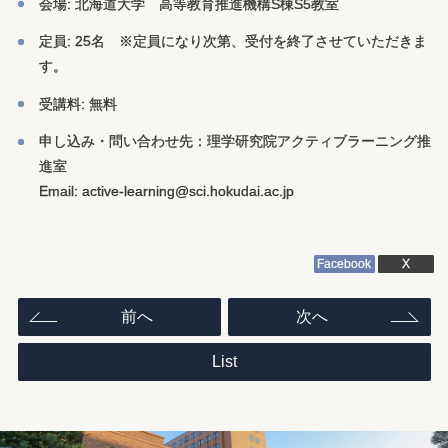
会場: 北海道大学 高等教育推進機構S棟S5教室
定員: 25名 ※定員になり次第、受付を終了させていただきま
す。
受講料: 無料
申し込み・問い合わせ先：理学研究院アクティブラーニング推
進室
Email: active-learning@sci.hokudai.ac.jp
Facebook
X
投
前へ
次へ
稿
ナ
ビ
ゲ
List
ー
シ
ョ
ン