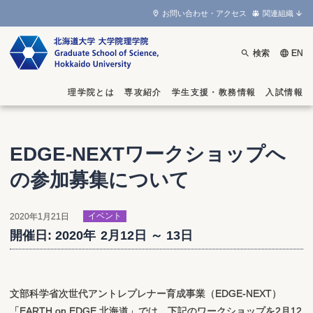
お問い合わせ・アクセス
関連組織
検索
EN
理学院とは
専攻紹介
学生支援
・
教務情報
入試情報
EDGE-NEXT
ワークショップ
へ
の
参加募集について
2020年1月21日
イベント
開催日:
2020年
2月
12日
～
13日
文部科学省次世代アントレプレナー育成事業（EDGE-NEXT
）
「EARTH on EDGE 北海道」では、下記のワークショップを2月12