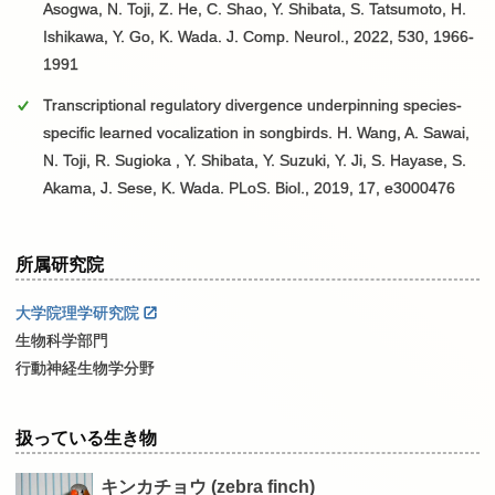
Asogwa, N. Toji, Z. He, C. Shao, Y. Shibata, S. Tatsumoto, H.
Ishikawa, Y. Go, K. Wada. J. Comp. Neurol., 2022, 530, 1966-
1991
Transcriptional regulatory divergence underpinning species-
specific learned vocalization in songbirds. H. Wang, A. Sawai,
N. Toji, R. Sugioka , Y. Shibata, Y. Suzuki, Y. Ji, S. Hayase, S.
Akama, J. Sese, K. Wada. PLoS. Biol., 2019, 17, e3000476
所属研究院
大学院理学研究院
生物科学部門
行動神経生物学分野
扱っている生き物
キンカチョウ
(zebra finch)