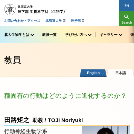
EN
search
お問い合わせ・アクセス
北海道大学
理学部
Search
北大生物学とは
教員一覧
学びたい
方へ
ギャラリー
研
教員
English
日本語
種固有の行動はどのように進化するのか？
田路矩之
助教
/
TOJI Noriyuki
行動神経生物学系