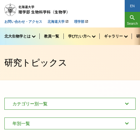
EN
search
お問い合わせ・アクセス
北海道大学
理学部
Search
北大生物学とは
教員一覧
学びたい
方へ
ギャラリー
研
研究トピックス