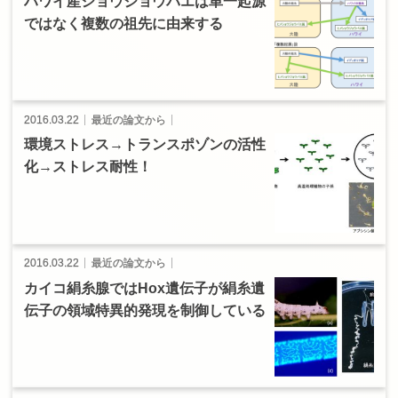
ハワイ
産
ショウジョウバエ
は
単一起源
ではなく
複数の
祖先に
由来する
2016.03.22
最近の論文から
環境
ストレス
→
トランスポゾン
の
活性
化
→
ストレス
耐性！
2016.03.22
最近の論文から
カイコ
絹糸腺では
Hox
遺伝子が
絹糸遺
伝子の
領域特異的発現を
制御している