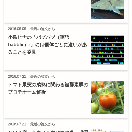
2016.08.08
最近の論文から
小鳥
ヒナ
の
「バブバブ
（喃語
babbling
）
」
には
個体ごとに
違いがあ
ることを
発見
2016.07.21
最近の論文から
トマト
果実の
成熟に
関わる
鍵酵素群の
プロテオーム
解析
2016.07.21
最近の論文から