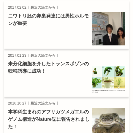
2017.02.02
最近の論文から
ニワトリ
胚の
卵巣発達には
男性
ホルモ
ン
が
重要
2017.01.23
最近の論文から
未分化細胞を
介した
トランスポゾン
の
転移誘導に
成功！
2016.10.27
最近の論文から
本学科生まれの
アフリカツメガエル
の
ゲノム
構造が
Nature
誌に
報告されまし
た！