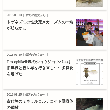
2016.09.13
最近の論文から
トゲネズミ
の
性決定
メカニズム
の
一端
が
明らかに
2016.08.30
最近の論文から
Drosophila
亜属の
ショウジョウバエ
は
旧世界と
新世界を
行き
来しつつ
多様化
を
遂げた
2016.08.25
最近の論文から
古代魚の
ミネラルコルチコイド
受容体
の
単離