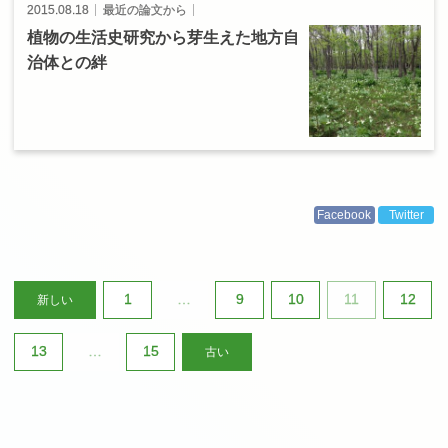
2015.08.18
最近の論文から
植物の
生活史研究から
芽生えた
地方自
治体との
絆
Facebook
Twitter
1
…
9
10
11
12
新しい
投
稿
13
…
15
古い
の
ペ
ー
ジ
送
り