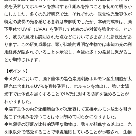
光を受容してホルモンを放出する仕組みを持つことを初めて明らか
にしました。多くの先行研究では、それぞれの非視覚性光受容体が
特定の波長の光を感じる意義は未解明でしたが、本研究成果は、脳
下垂体でUV光（UV-A）を受容して体表のUV対策を強化する、とい
う、波長の意味も説明された点などにおいてさまざまな新規性があ
ります。この研究成果は、頭が比較的透明な生物では未知の光の利
用経路が隠されていることを示唆し、今後の多くの発見に繋がるこ
とが期待されます。
【ポイント】
◆メダカにおいて、脳下垂体の黒色素胞刺激ホルモン産生細胞が太
陽光に含まれるUV光を直接受容し、ホルモンを放出し、強い太陽
光下では体色を黒くすることでUV光に対する防御を強めることが
わかりました。
◆脳下垂体の内分泌細胞自体が光受容して直接ホルモン放出を引き
起こす仕組みを持つことは今回初めて明らかになりました。
◆魚類等の頭蓋が比較的透明な動物は、我々が想像する以上に、光
を眼以外で感受することで環境適応していることが示唆され、生物