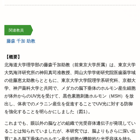
関連教員
藤森 千加 助教
【概要】
北海道大学理学部の藤森千加助教（前東京大学所属）は、東京大学
大気海洋研究所の神田真司准教授、岡山大学学術研究院医歯薬学域
の佐藤恵太助教らとともに、東京大学大学院理学系研究科、京都大
学、神戸薬科大学と共同で、メダカの脳下垂体のホルモン産生細胞
が体外からのUV光を受けて、黒色素胞刺激ホルモン（MSH）を放
出し、体表でのメラニン産生を促進することでUV光に対する防御
を強化することを明らかにしました（図1
）
。
これまでも、眼以外の脳などの組織で光受容体遺伝子が発現してい
ることは知られていましたが、本研究では、脳よりもさらに深い位
置にある脳下垂体のホルモン産生細胞が機能的な光受容体を持ち、