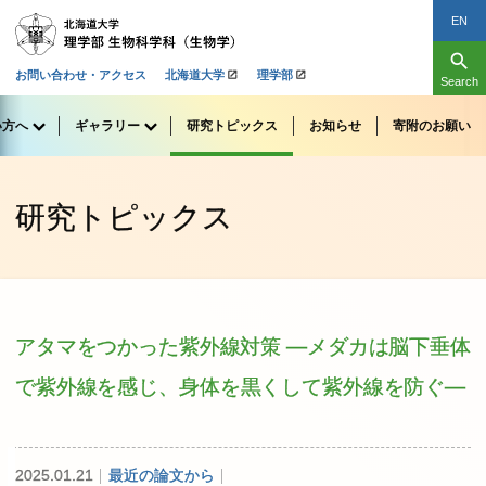
EN
search
お問い合わせ・アクセス
北海道大学
理学部
Search
い
方へ
ギャラリー
研究
トピックス
お
知らせ
寄附のお
願い
研究トピックス
アタマを
つかった
紫外線対策
―
メダカ
は
脳下垂体
で
紫外線を
感じ、
身体を
黒くして
紫外線を
防ぐ
―
2025.01.21
最近の論文から