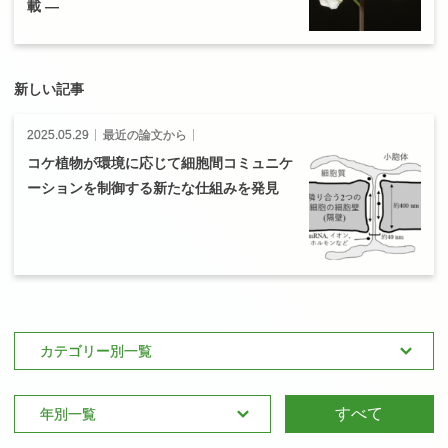
ン
載
—
2025.05.29
最近の論文から
コケ
植物が
環境に
応じて
細胞間
コミュニケ
ーションを
制御する
新たな
仕組みを
発見
すべて