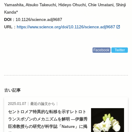
Yamashita, Atsuko Takeuchi, Hideyo Ohuchi, Chie Umatani, Shinji
Kanda
*
DOI
：10.1126/science.adj9687
URL
：
https://www.science.org/doi/10.1126/science.adj9687
Facebook
Twitter
投
稿
2025.01.07
最近の論文から
ナ
ビ
セントロメア
特異的な
転移を
示す
レトロト
ゲ
ランスポゾン
の
メカニズムを
解明
—
伊藤秀
ー
シ
臣准教授らの
研究が
科学誌
「Nature」
に
掲
ョ