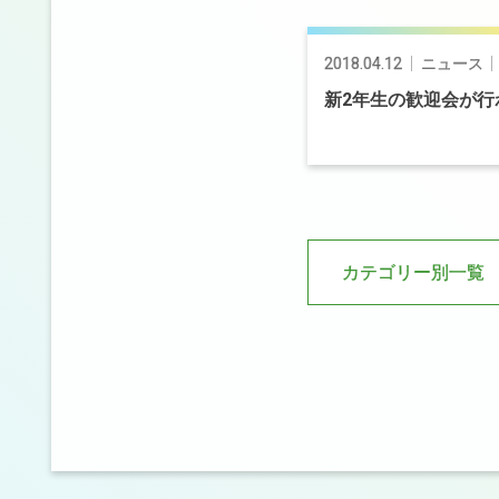
投
稿
2018.04.12
ニュース
ナ
ビ
新
2
年生の
歓迎会が
行
ゲ
ー
シ
ョ
ン