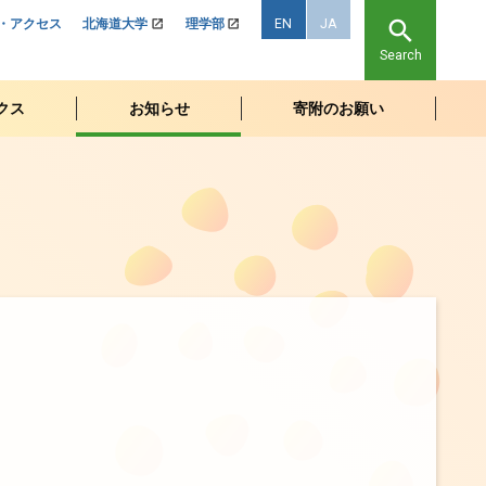
search
EN
JA
・アクセス
北海道大学
理学部
Search
クス
お
知らせ
寄附のお
願い