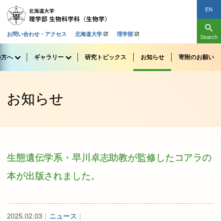
EN
search
お問い合わせ・アクセス
北海道大学
理学部
Search
い
方へ
ギャラリー
研究
トピックス
お
知らせ
寄附のお
願い
お知らせ
生態遺伝学系
・
早川卓志助教が
監修した
コアラ
の
本が
出版されました。
2025.02.03
ニュース