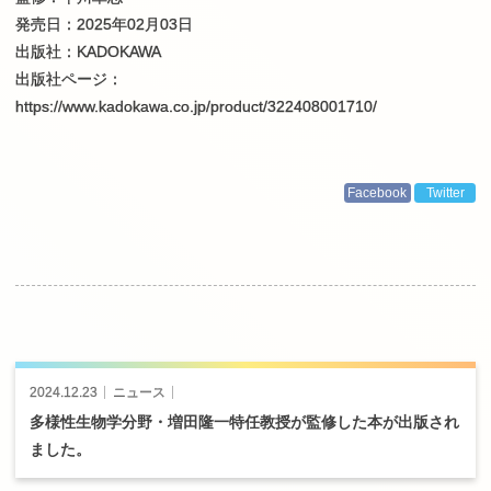
発売日：
2025
年
02
月
03
日
出版社：KADOKAWA
出版社ページ：
https://www.kadokawa.co.jp/product/322408001710/
Facebook
Twitter
投
稿
2024.12.23
ニュース
ナ
ビ
多様性生物学分野
・
増田隆一特任教授が
監修した
本が
出版され
ゲ
ました。
ー
シ
ョ