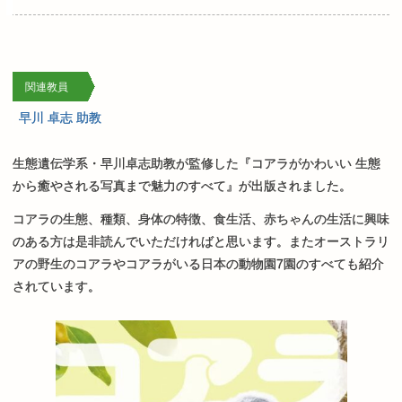
関連教員
早川 卓志 助教
生態遺伝学系・
早川卓志助教が監修した『コアラがかわいい
生態
から癒やされる写真まで魅力のすべて』が出版されました。
コアラの生態、種類、身体の特徴、食生活、赤ちゃんの生活
に興味
のある方は是非読んでいただければと思います。
またオーストラリ
アの野生のコアラやコアラがいる日本の動物園
7
園のすべても紹介
されています。