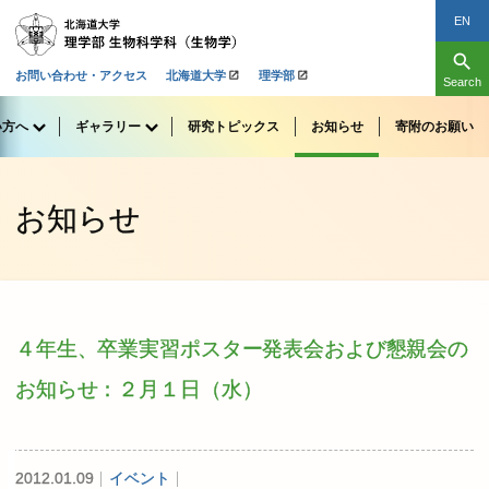
EN
search
お問い合わせ・アクセス
北海道大学
理学部
Search
い
方へ
ギャラリー
研究
トピックス
お
知らせ
寄附のお
願い
お知らせ
４
年生、
卒業実習
ポスター
発表会および
懇親会の
お
知らせ：
２
月
１
日
（水）
2012.01.09
イベント