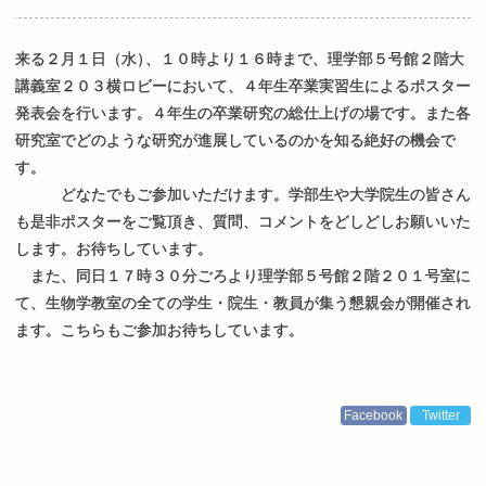
来る２月１日（水
）
、１０時より１６時まで、理学部５号館２階大
講義室２０３横ロビーにおいて、４年生卒業実習生によるポスター
発表会を行います。４年生の卒業研究の総仕上げの場です。また各
研究室でどのような研究が進展しているのかを知る絶好の機会で
す。
どなたでもご参加いただけます。学部生や大学院生の皆さん
も是非ポスターをご覧頂き、質問、コメントをどしどしお願いいた
します。お待ちしています。
また、同日１７時３０分ごろより理学部５号館２階２０１号室に
て、生物学教室の全ての学生・院生・教員が集う懇親会が開催され
ます。こちらもご参加お待ちしています。
Facebook
Twitter