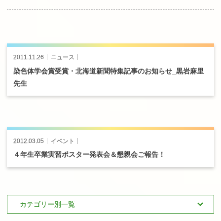
投
稿
2011.11.26
ニュース
ナ
ビ
染色体学会賞受賞
・
北海道新聞特集記事のお
知らせ
_
黒岩麻里
ゲ
先生
ー
シ
ョ
ン
2012.03.05
イベント
４
年生卒業実習
ポスター
発表会
＆
懇親会ご
報告！