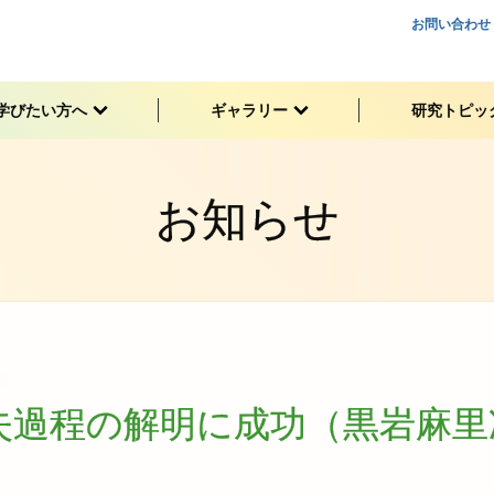
お問い合わせ
学びたい
方へ
ギャラリー
研究
トピッ
お知らせ
失過程の
解明に
成功
（黒岩麻里