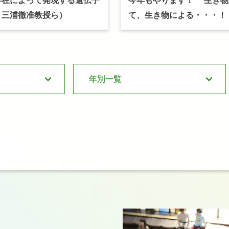
存在によって
発現する
遺伝子
今年もやります！
生き
物
、
三浦徹准教授ら）
て、
生き
物による
・・・！