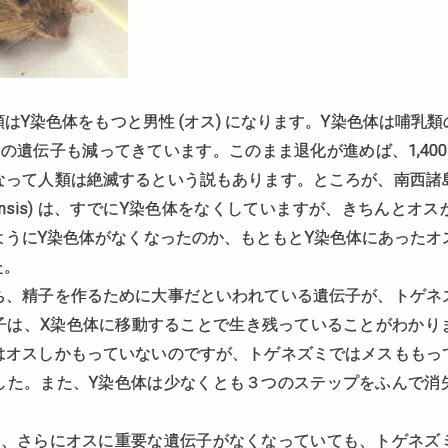
染色体をもつと男性 (オス) になります。Y染色体は哺乳
の遺伝子も減ってきています。このまま退化が進めば、1,40
なって人類は絶滅するという説もあります。ところが、南西諸
 osimensis) は、すでにY染色体をなくしていますが、きちん
ようにY染色体がなくなったのか、もともとY染色体にあったオ
た。
精子を作るために大事だといわれている遺伝子が、トゲネ
子は、X染色体に移動することで生き残っていることがわかり
はオスしかもっていないのですが、トゲネズミではメスももっ
した。また、Y染色体は少なくとも３つのステップをふんで消
さらにオスに重要な遺伝子がなくなっていても、トゲネズ