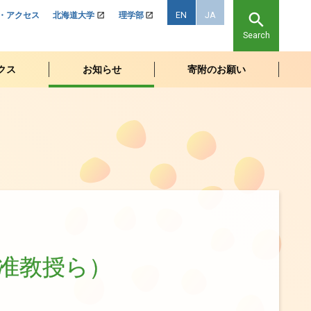
search
EN
JA
・アクセス
北海道大学
理学部
Search
クス
お
知らせ
寄附のお
願い
准教授ら）