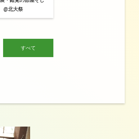
展
・
錯覚の
部屋そし
@
北大祭
すべて