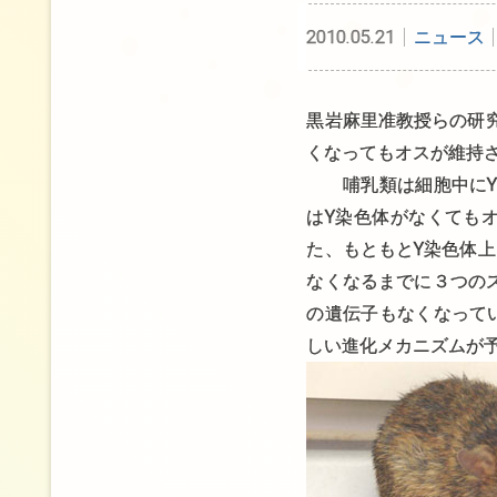
2010.05.21
ニュース
黒岩麻里准教授らの研
くなってもオスが維持
哺乳類は細胞中にY染
はY染色体がなくても
た、もともとY染色体
なくなるまでに３つの
の遺伝子もなくなって
しい進化メカニズムが