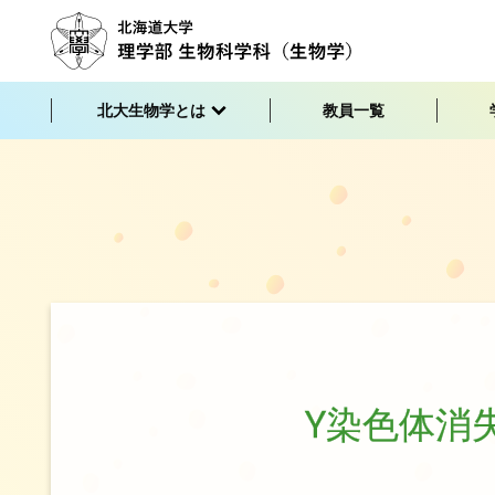
北大生物学とは
教員一覧
Y
染色体消