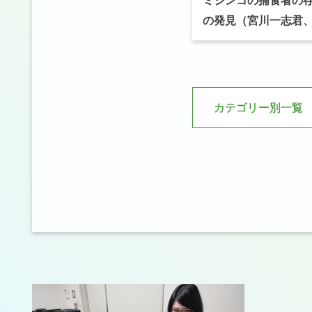
ミジンコ
の
捕食者の
ゲ
ー
の
発見
（宮川一志君
シ
ョ
ン