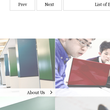
Prev
Next
List of 
About Us