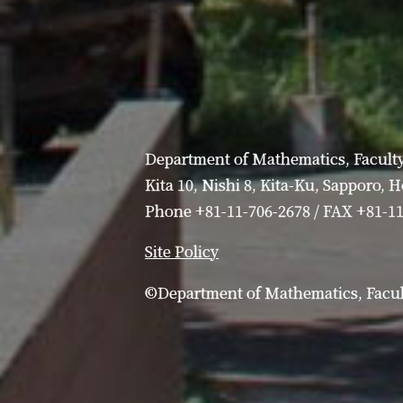
Department of Mathematics, Faculty
Kita 10, Nishi 8, Kita-Ku, Sapporo, 
Phone +81-11-706-2678 / FAX +81-1
Site Policy
©Department of Mathematics, Facult