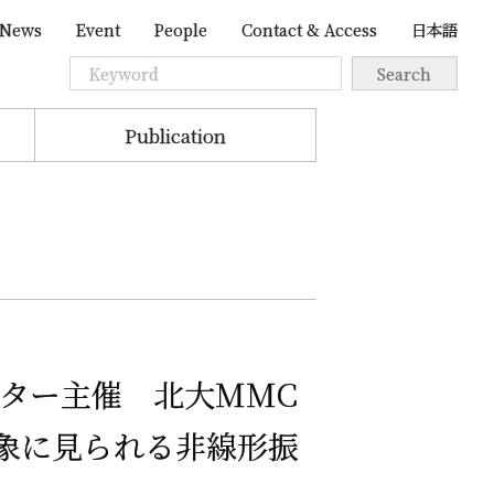
News
Event
People
Contact & Access
日本語
Publication
ター
主催
北大
MMC
象に
見られる
非線形振