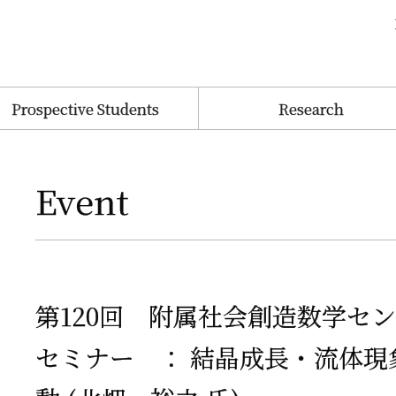
Prospective Students
Research
Event
第
120
回
附属社会創造数学
セン
セミナー
：
結晶成長
・
流体現