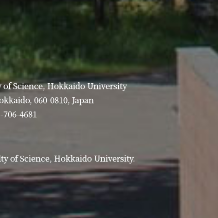
 of Science, Hokkaido University
Hokkaido, 060-0810, Japan
1-706-4681
y of Science, Hokkaido University.