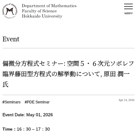
MENU
Event
偏微分方程式
セミナー
:
空間
５・６
次元
ソボレフ
臨界藤田型方程式の
解挙動について
,
原田
潤一
氏
Apr 14, 2026
Seminars
PDE Seminar
Event Date:
May
01
,
2026
Time：
16：30 – 17：30