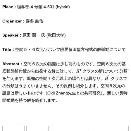
Place：
理学部 4 号館 4-501 (hybrid)
Organizer
：喜多 航佑
Speaker：
原田 潤一 氏 (秋田大学)
Title：
空間５・６次元ソボレフ臨界藤田型方程式の解挙動について
Abstract：
空間６次元の話題は少し前のものです。空間６次元の基
底状態解付近から出発する解に対して、
クラスの解について分類
を与えます。既知の空間７次元以上の場合とは異なり、
クラスで
の分類はうまくいきません、その反例も紹介します。空間５次元の
話題は新しいものです（Qidi Zhang先生との共同研究
）
。新しい長時
間挙動を持つ解を紹介します。