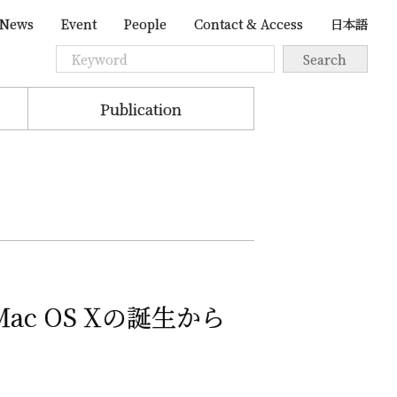
News
Event
People
Contact & Access
日本語
Publication
Mac OS X
の
誕生から