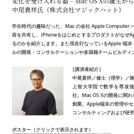
変化を
受け
入れる
器
– Mac OS Xの
誕生か
中尾貴祥氏
（株式会社
マジックハット）
学生時代の趣味だった、Mac の会社 Apple Compute
容を共有し、iPhoneをはじめとするプロダクトがなぜA
るのかを紹介します。また現在行なっているApple 端
ルの開発・コンサルテーションや多国籍チームビルディ
［
講演者紹介］
中尾貴祥／修士（理学）／株
上智大学院で数学を専攻後、199
社。Mac OS Xの開発に
創業。Apple端末の管理
コンサルティングおよび研
ポスター（クリックで表示されます）