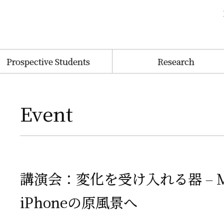
Prospective Students
Research
Event
講演会：
変化を
受け
入れる
器
– 
iPhone
の
原風景へ