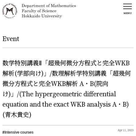
MENU
Event
数学特別講義
Ⅱ
「超幾何微分方程式と
完全
WKB
解析
(
学部向け
)」
/
数理解析学特別講義
「超幾何
微分方程式と
完全
WKB
解析
A・B(
院向
け
)」
/(The hypergeometric differential
equation and the exact WKB analysis A・B)
(
青木貴史
)
Apr 11, 2023
Intensive courses