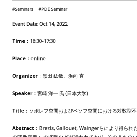
Seminars
PDE Seminar
Event Date:
Oct
14
,
2022
Time：
16:30-17:30
Place：
online
Organizer
：黒田 紘敏、浜向 直
Speaker：
宮崎 洋一 氏 (日本大学)
Title：
ソボレフ空間およびベソフ空間における対数型不
Abstract：
Brezis, Gallouet, Waingerらに
の関数空間への拡張などが行われており, そのうちの