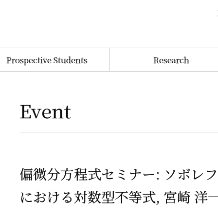
Prospective Students
Research
Event
偏微分方程式
セミナー
:
ソボレ
における
対数型不等式
,
宮崎
洋