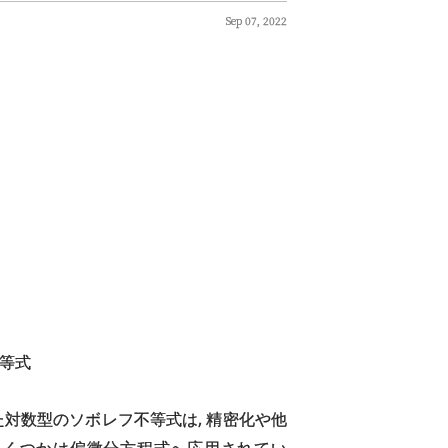
Sep 07, 2022
等式
より得られた対数型のソボレフ不等式は, 精密化や他
いくつかは偏微分方程式へ応用されてい