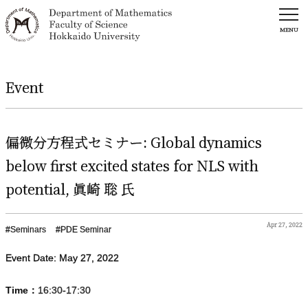
MENU
Event
偏微分方程式
セミナー
: Global dynamics
below first excited states for NLS with
potential,
眞崎
聡
氏
Apr 27, 2022
Seminars
PDE Seminar
Event Date:
May
27
,
2022
Time：
16:30-17:30