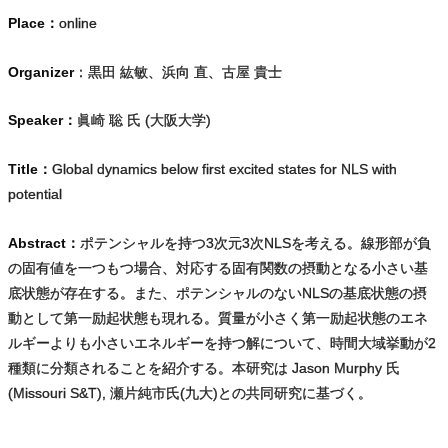
Place：
online
Organizer
：黒田 紘敏、浜向 直、古屋 貴士
Speaker：
眞崎 聡 氏 (大阪大学)
Title：
Global dynamics below first excited states for NLS with
potential
Abstract：
ポテンシャルを持つ3次元3次NLSを考える。線形部が負
の固有値を一つもつ場合、対応する固有関数の摂動となる小さい基
底状態が存在する。また、ポテンシャルのないNLSの基底状態の摂
動として第一励起状態も現れる。質量が小さく第一励起状態のエネ
ルギーよりも小さいエネルギーを持つ解について、時間大域挙動が2
種類に分類されることを紹介する。本研究は Jason Murphy 氏
(Missouri S&T), 瀬片純市氏(九大)との共同研究に基づく。